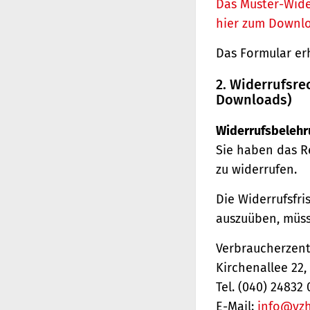
Das Muster-Wide
hier zum Downl
Das Formular er
2. Widerrufsre
Downloads)
Widerrufsbelehr
Sie haben das R
zu widerrufen.
Die Widerrufsfri
auszuüben, müss
Verbraucherzentr
Kirchenallee 22
Tel. (040) 24832 
E-Mail:
info@vz