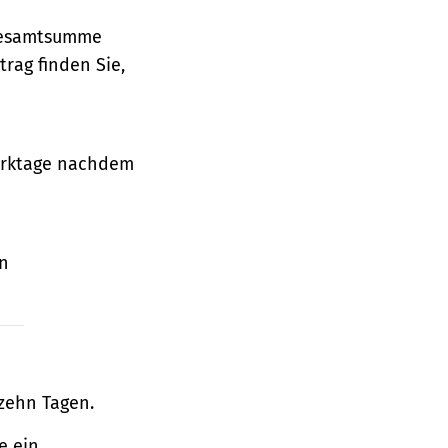
 Gesamtsumme
rag finden Sie,
Werktage nachdem
en
zehn Tagen.
e ein