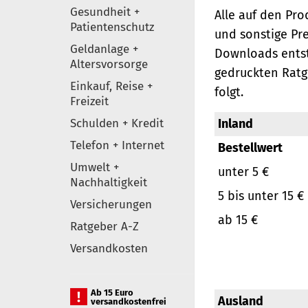
Gesundheit +
Alle auf den Pr
Patientenschutz
und sonstige Pr
Geldanlage +
Downloads entst
Altersvorsorge
gedruckten Ratg
Einkauf, Reise +
folgt.
Freizeit
Schulden + Kredit
Inland
Telefon + Internet
Bestellwert
Umwelt +
unter 5 €
Nachhaltigkeit
5 bis unter 15 €
Versicherungen
ab 15 €
Ratgeber A-Z
Versandkosten
Ab 15 Euro
Ausland
versandkostenfrei