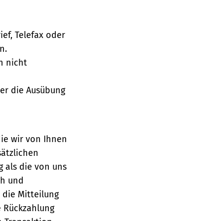
ief, Telefax oder
n.
h nicht
über die Ausübung
die wir von Ihnen
sätzlichen
g als die von uns
ch und
die Mitteilung
se Rückzahlung