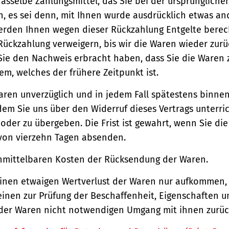
asselbe Zahlungsmittel, das Sie bei der ursprüngliche
, es sei denn, mit Ihnen wurde ausdrücklich etwas an
werden Ihnen wegen dieser Rückzahlung Entgelte berec
Rückzahlung verweigern, bis wir die Waren wieder zur
Sie den Nachweis erbracht haben, dass Sie die Waren
m, welches der frühere Zeitpunkt ist.
aren unverzüglich und in jedem Fall spätestens binne
em Sie uns über den Widerruf dieses Vertrags unterri
der zu übergeben. Die Frist ist gewahrt, wenn Sie di
 von vierzehn Tagen absenden.
unmittelbaren Kosten der Rücksendung der Waren.
einen etwaigen Wertverlust der Waren nur aufkommen,
einen zur Prüfung der Beschaffenheit, Eigenschaften 
der Waren nicht notwendigen Umgang mit ihnen zurück