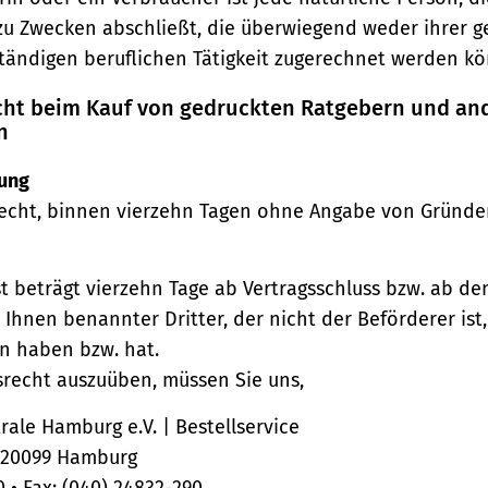
zu Zwecken abschließt, die überwiegend weder ihrer 
ständigen beruflichen Tätigkeit zugerechnet werden kö
echt beim Kauf von gedruckten Ratgebern und an
n
ung
echt, binnen vierzehn Tagen ohne Angabe von Gründe
st beträgt vierzehn Tage ab Vertragsschluss bzw. ab d
 Ihnen benannter Dritter, der nicht der Beförderer ist
n haben bzw. hat.
srecht auszuüben, müssen Sie uns,
ale Hamburg e.V. | Bestellservice
, 20099 Hamburg
0 • Fax: (040) 24832-290