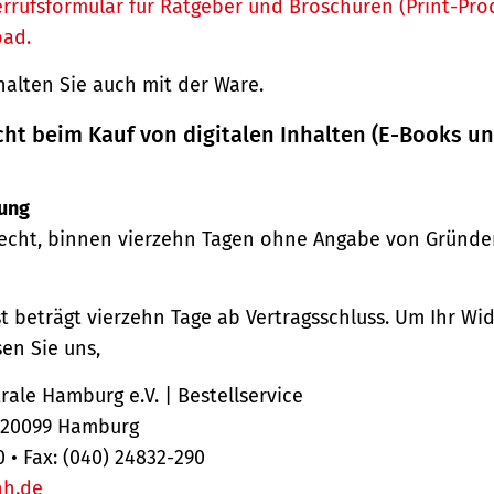
rrufsformular für Ratgeber und Broschüren (Print-Pro
oad.
halten Sie auch mit der Ware.
cht beim Kauf von digitalen Inhalten (E-Books u
ung
echt, binnen vierzehn Tagen ohne Angabe von Gründe
st beträgt vierzehn Tage ab Vertragsschluss. Um Ihr Wi
en Sie uns,
ale Hamburg e.V. | Bestellservice
, 20099 Hamburg
0 • Fax: (040) 24832-290
hh.de