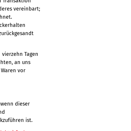
n Transaktion
deres vereinbart;
hnet.
ückerhalten
 zurückgesandt
n vierzehn Tagen
chten, an uns
e Waren vor
 wenn dieser
und
zuführen ist.