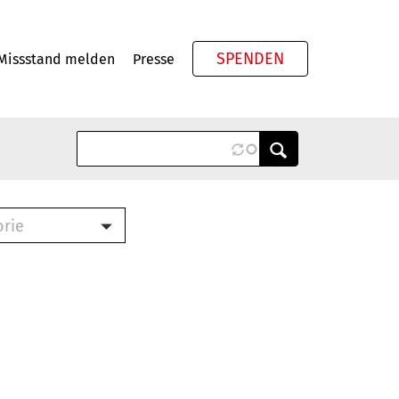
SPENDEN
Missstand melden
Presse
Meta
orie
Book (PDF)
terbrief (RTF)
roschüre (PDF)
cklisten (PDF)
oschüre
ch