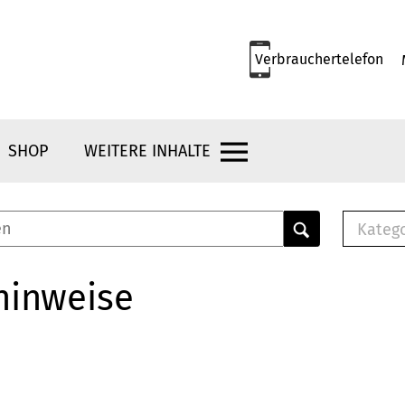
Verbrauchertelefon
SHOP
WEITERE INHALTE
Kateg
E-
Mus
hinweise
E-B
Che
Br
Bu