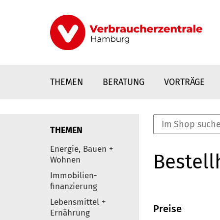
Direkt
zum
Inhalt
THEMEN
BERATUNG
VORTRÄGE
THEMEN
nstaltungen
Energie, Bauen +
Bestell
0
Wohnen
Elemente
Immobilien-
finanzierung
Lebensmittel +
Preise
Ernährung