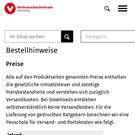
Direkt
Navig
zum
aktiv
Inhalt
Kategorie
0
Veranstaltungen
E-Book (PDF)
Bestellhinweise
Elemente
Musterbrief (RTF)
E-Broschüre (PDF
Preise
Checklisten (PDF)
Alle auf den Produktseiten genannten Preise enthalten
Broschüre
die gesetzliche Umsatzsteuer und sonstige
Buch
Preisbestandteile und verstehen sich zuzüglich
Versandkosten.
Bei Downloads entstehen
selbstverständlich keine Versandkosten.
Für die
Lieferung von gedruckten Ratgebern berechnen wir eine
Pauschale für Versand- und Portokosten wie folgt.