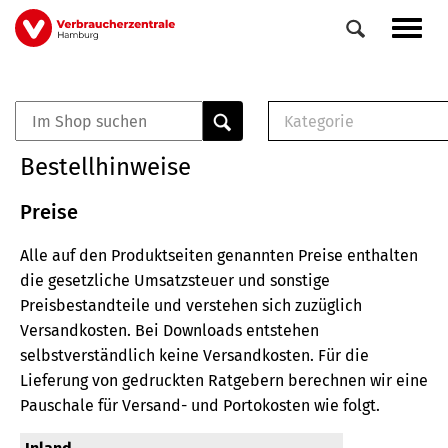
Direkt
Navig
zum
aktiv
Inhalt
Kategorie
0
Veranstaltungen
E-Book (PDF)
Bestellhinweise
Elemente
Musterbrief (RTF)
E-Broschüre (PDF
Preise
Checklisten (PDF)
Alle auf den Produktseiten genannten Preise enthalten
Broschüre
die gesetzliche Umsatzsteuer und sonstige
Buch
Preisbestandteile und verstehen sich zuzüglich
Versandkosten.
Bei Downloads entstehen
selbstverständlich keine Versandkosten.
Für die
Lieferung von gedruckten Ratgebern berechnen wir eine
Pauschale für Versand- und Portokosten wie folgt.