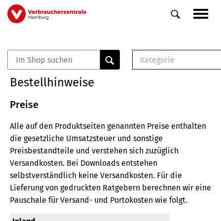
Direkt
Navig
zum
aktiv
Inhalt
Kategorie
0
Veranstaltungen
E-Book (PDF)
Bestellhinweise
Elemente
Musterbrief (RTF)
E-Broschüre (PDF
Preise
Checklisten (PDF)
Alle auf den Produktseiten genannten Preise enthalten
Broschüre
die gesetzliche Umsatzsteuer und sonstige
Buch
Preisbestandteile und verstehen sich zuzüglich
Versandkosten.
Bei Downloads entstehen
selbstverständlich keine Versandkosten.
Für die
Lieferung von gedruckten Ratgebern berechnen wir eine
Pauschale für Versand- und Portokosten wie folgt.