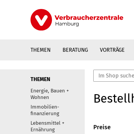
Direkt
zum
Inhalt
THEMEN
BERATUNG
VORTRÄGE
THEMEN
nstaltungen
Energie, Bauen +
Bestell
0
Wohnen
Elemente
Immobilien-
finanzierung
Lebensmittel +
Preise
Ernährung