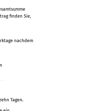
 Gesamtsumme
rag finden Sie,
Werktage nachdem
en
zehn Tagen.
e ein