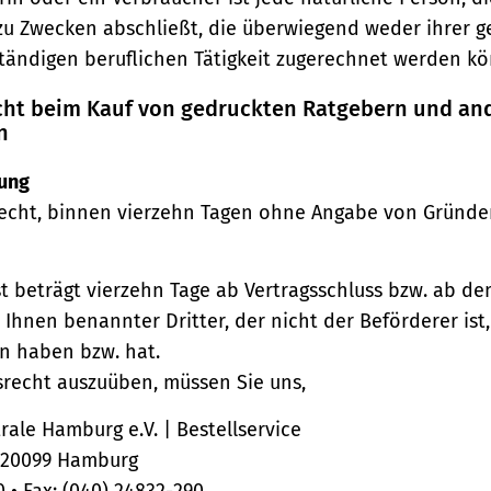
zu Zwecken abschließt, die überwiegend weder ihrer 
ständigen beruflichen Tätigkeit zugerechnet werden kö
echt beim Kauf von gedruckten Ratgebern und an
n
ung
echt, binnen vierzehn Tagen ohne Angabe von Gründe
st beträgt vierzehn Tage ab Vertragsschluss bzw. ab d
 Ihnen benannter Dritter, der nicht der Beförderer ist
n haben bzw. hat.
srecht auszuüben, müssen Sie uns,
ale Hamburg e.V. | Bestellservice
, 20099 Hamburg
0 • Fax: (040) 24832-290