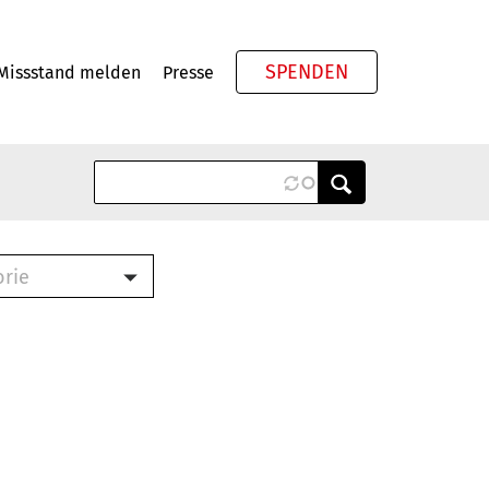
SPENDEN
Missstand melden
Presse
Meta
orie
Book (PDF)
terbrief (RTF)
roschüre (PDF)
cklisten (PDF)
oschüre
ch