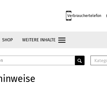
Verbrauchertelefon
SHOP
WEITERE INHALTE
Kateg
E-
Mus
hinweise
E-B
Che
Br
Bu