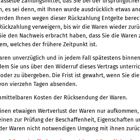
asselbe Zahlungsmittel, das Sie bei der ursprüngliche
, es sei denn, mit Ihnen wurde ausdrücklich etwas an
werden Ihnen wegen dieser Rückzahlung Entgelte berec
Rückzahlung verweigern, bis wir die Waren wieder zur
Sie den Nachweis erbracht haben, dass Sie die Waren
m, welches der frühere Zeitpunkt ist.
aren unverzüglich und in jedem Fall spätestens binne
em Sie uns über den Widerruf dieses Vertrags unterri
der zu übergeben. Die Frist ist gewahrt, wenn Sie di
 von vierzehn Tagen absenden.
unmittelbaren Kosten der Rücksendung der Waren.
einen etwaigen Wertverlust der Waren nur aufkommen,
einen zur Prüfung der Beschaffenheit, Eigenschaften 
der Waren nicht notwendigen Umgang mit ihnen zurück