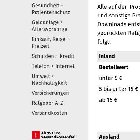
Gesundheit +
Alle auf den Pr
Patientenschutz
und sonstige Pr
Geldanlage +
Downloads entst
Altersvorsorge
gedruckten Ratg
Einkauf, Reise +
folgt.
Freizeit
Schulden + Kredit
Inland
Telefon + Internet
Bestellwert
Umwelt +
unter 5 €
Nachhaltigkeit
5 bis unter 15 €
Versicherungen
ab 15 €
Ratgeber A-Z
Versandkosten
Ab 15 Euro
Ausland
versandkostenfrei