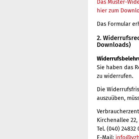
Das Muster-Wide
hier zum Downl
Das Formular er
2. Widerrufsre
Downloads)
Widerrufsbelehr
Sie haben das R
zu widerrufen.
Die Widerrufsfri
auszuüben, müss
Verbraucherzentr
Kirchenallee 22
Tel. (040) 24832 
E-Mail:
info@vz