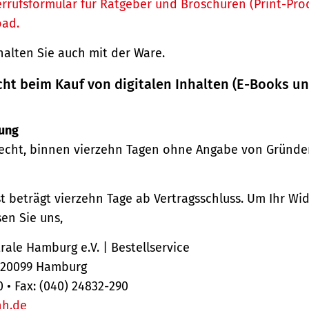
rrufsformular für Ratgeber und Broschüren (Print-Pro
oad.
halten Sie auch mit der Ware.
cht beim Kauf von digitalen Inhalten (E-Books u
ung
echt, binnen vierzehn Tagen ohne Angabe von Gründe
st beträgt vierzehn Tage ab Vertragsschluss. Um Ihr Wi
en Sie uns,
ale Hamburg e.V. | Bestellservice
, 20099 Hamburg
0 • Fax: (040) 24832-290
hh.de