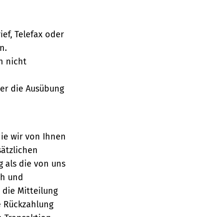
ief, Telefax oder
n.
h nicht
über die Ausübung
die wir von Ihnen
sätzlichen
g als die von uns
ch und
die Mitteilung
se Rückzahlung