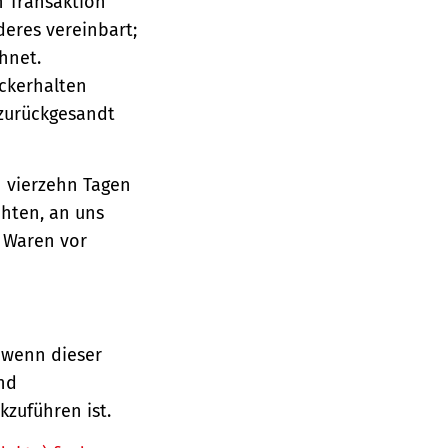
n Transaktion
deres vereinbart;
hnet.
ückerhalten
 zurückgesandt
n vierzehn Tagen
chten, an uns
e Waren vor
 wenn dieser
und
zuführen ist.