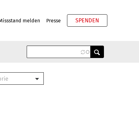
SPENDEN
Missstand melden
Presse
Meta
orie
Book (PDF)
terbrief (RTF)
roschüre (PDF)
cklisten (PDF)
oschüre
ch