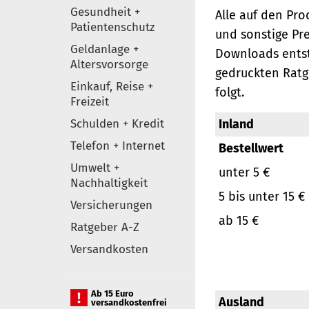
Gesundheit +
Alle auf den Pr
Patientenschutz
und sonstige Pr
Geldanlage +
Downloads entst
Altersvorsorge
gedruckten Ratg
Einkauf, Reise +
folgt.
Freizeit
Schulden + Kredit
Inland
Telefon + Internet
Bestellwert
Umwelt +
unter 5 €
Nachhaltigkeit
5 bis unter 15 €
Versicherungen
ab 15 €
Ratgeber A-Z
Versandkosten
Ab 15 Euro
Ausland
versandkostenfrei