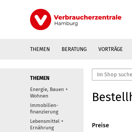
Direkt
zum
Inhalt
THEMEN
BERATUNG
VORTRÄGE
THEMEN
nstaltungen
Energie, Bauen +
Bestell
0
Wohnen
Elemente
Immobilien-
finanzierung
Lebensmittel +
Preise
Ernährung