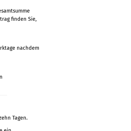
 Gesamtsumme
rag finden Sie,
Werktage nachdem
en
zehn Tagen.
e ein