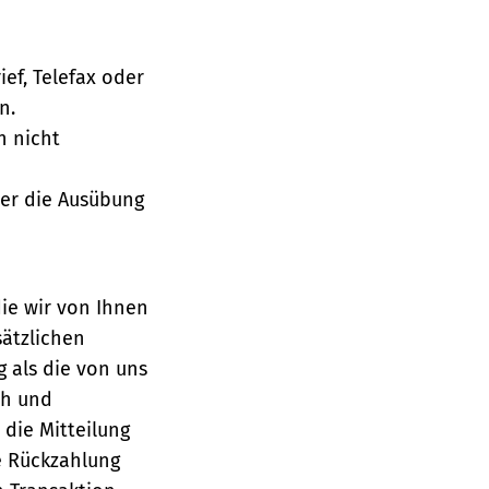
ief, Telefax oder
n.
h nicht
über die Ausübung
die wir von Ihnen
sätzlichen
g als die von uns
ch und
die Mitteilung
se Rückzahlung