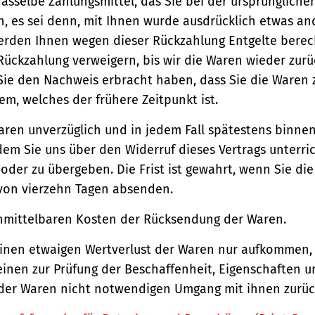
asselbe Zahlungsmittel, das Sie bei der ursprüngliche
, es sei denn, mit Ihnen wurde ausdrücklich etwas an
werden Ihnen wegen dieser Rückzahlung Entgelte berec
Rückzahlung verweigern, bis wir die Waren wieder zur
Sie den Nachweis erbracht haben, dass Sie die Waren
m, welches der frühere Zeitpunkt ist.
aren unverzüglich und in jedem Fall spätestens binne
em Sie uns über den Widerruf dieses Vertrags unterri
der zu übergeben. Die Frist ist gewahrt, wenn Sie di
 von vierzehn Tagen absenden.
unmittelbaren Kosten der Rücksendung der Waren.
einen etwaigen Wertverlust der Waren nur aufkommen,
einen zur Prüfung der Beschaffenheit, Eigenschaften 
der Waren nicht notwendigen Umgang mit ihnen zurück