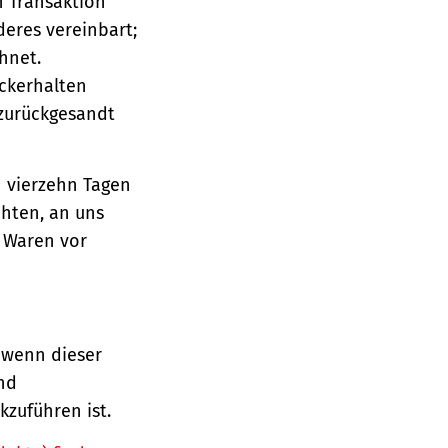
n Transaktion
deres vereinbart;
hnet.
ückerhalten
 zurückgesandt
n vierzehn Tagen
chten, an uns
e Waren vor
 wenn dieser
und
zuführen ist.