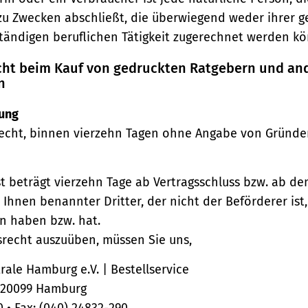
zu Zwecken abschließt, die überwiegend weder ihrer 
ständigen beruflichen Tätigkeit zugerechnet werden kö
echt beim Kauf von gedruckten Ratgebern und an
n
ung
echt, binnen vierzehn Tagen ohne Angabe von Gründe
st beträgt vierzehn Tage ab Vertragsschluss bzw. ab d
 Ihnen benannter Dritter, der nicht der Beförderer ist
n haben bzw. hat.
srecht auszuüben, müssen Sie uns,
ale Hamburg e.V. | Bestellservice
, 20099 Hamburg
0 • Fax: (040) 24832-290