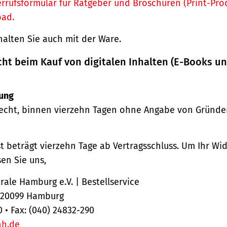
rrufsformular für Ratgeber und Broschüren (Print-Pro
oad.
halten Sie auch mit der Ware.
cht beim Kauf von digitalen Inhalten (E-Books u
ung
echt, binnen vierzehn Tagen ohne Angabe von Gründe
st beträgt vierzehn Tage ab Vertragsschluss. Um Ihr Wi
en Sie uns,
ale Hamburg e.V. | Bestellservice
, 20099 Hamburg
0 • Fax: (040) 24832-290
hh.de