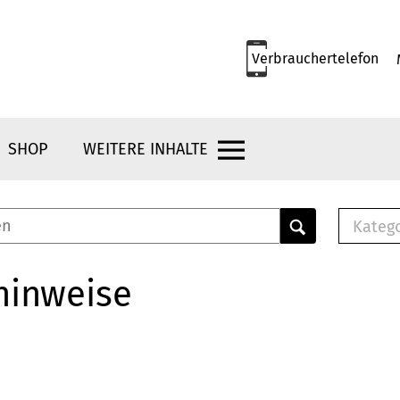
Verbrauchertelefon
SHOP
WEITERE INHALTE
Kateg
E-
Mus
hinweise
E-B
Che
Br
Bu