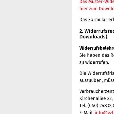
Das Muster-Wide
hier zum Downl
Das Formular er
2. Widerrufsre
Downloads)
Widerrufsbelehr
Sie haben das R
zu widerrufen.
Die Widerrufsfri
auszuüben, müss
Verbraucherzentr
Kirchenallee 22
Tel. (040) 24832 
E-Mail:
info@vz