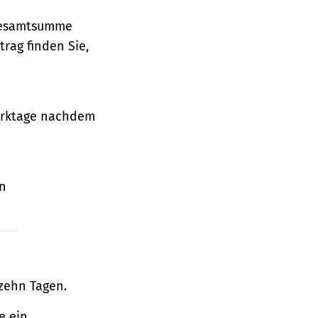
 Gesamtsumme
rag finden Sie,
Werktage nachdem
en
zehn Tagen.
e ein