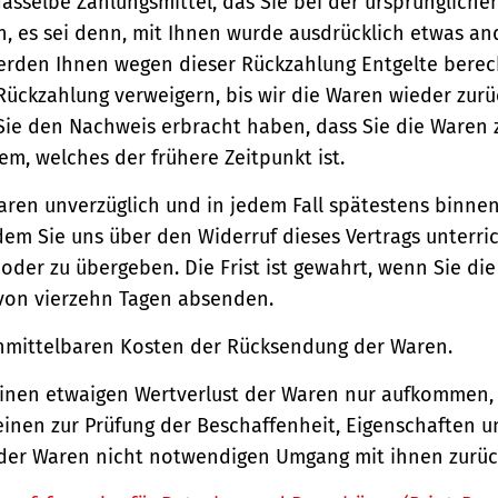
asselbe Zahlungsmittel, das Sie bei der ursprüngliche
, es sei denn, mit Ihnen wurde ausdrücklich etwas an
werden Ihnen wegen dieser Rückzahlung Entgelte berec
Rückzahlung verweigern, bis wir die Waren wieder zur
Sie den Nachweis erbracht haben, dass Sie die Waren
m, welches der frühere Zeitpunkt ist.
aren unverzüglich und in jedem Fall spätestens binne
em Sie uns über den Widerruf dieses Vertrags unterri
der zu übergeben. Die Frist ist gewahrt, wenn Sie di
 von vierzehn Tagen absenden.
unmittelbaren Kosten der Rücksendung der Waren.
einen etwaigen Wertverlust der Waren nur aufkommen,
einen zur Prüfung der Beschaffenheit, Eigenschaften 
der Waren nicht notwendigen Umgang mit ihnen zurück