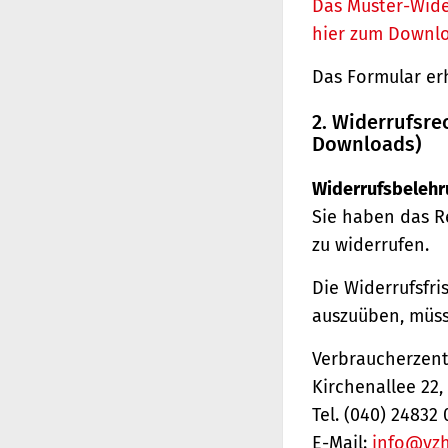
Das Muster-Wide
hier zum Downl
Das Formular er
2. Widerrufsre
Downloads)
Widerrufsbelehr
Sie haben das R
zu widerrufen.
Die Widerrufsfri
auszuüben, müss
Verbraucherzentr
Kirchenallee 22
Tel. (040) 24832 
E-Mail:
info@vz