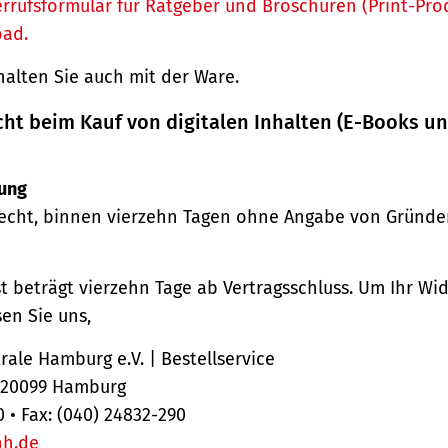
rrufsformular für Ratgeber und Broschüren (Print-Pro
oad.
halten Sie auch mit der Ware.
cht beim Kauf von digitalen Inhalten (E-Books u
ung
echt, binnen vierzehn Tagen ohne Angabe von Gründe
st beträgt vierzehn Tage ab Vertragsschluss. Um Ihr Wi
en Sie uns,
ale Hamburg e.V. | Bestellservice
, 20099 Hamburg
0 • Fax: (040) 24832-290
hh.de