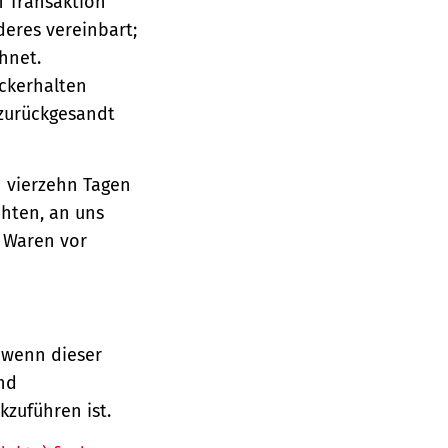
n Transaktion
deres vereinbart;
hnet.
ückerhalten
 zurückgesandt
n vierzehn Tagen
chten, an uns
e Waren vor
 wenn dieser
und
zuführen ist.