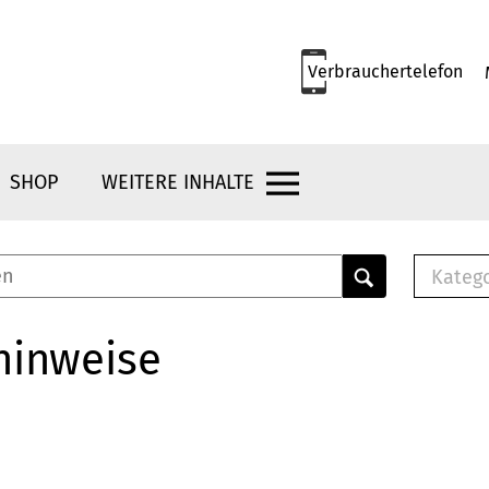
Verbrauchertelefon
SHOP
WEITERE INHALTE
Kateg
E-
Mus
hinweise
E-B
Che
Br
Bu