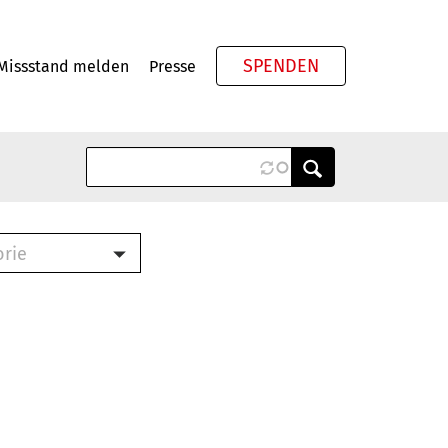
SPENDEN
Missstand melden
Presse
Meta
orie
Book (PDF)
terbrief (RTF)
roschüre (PDF)
cklisten (PDF)
oschüre
ch