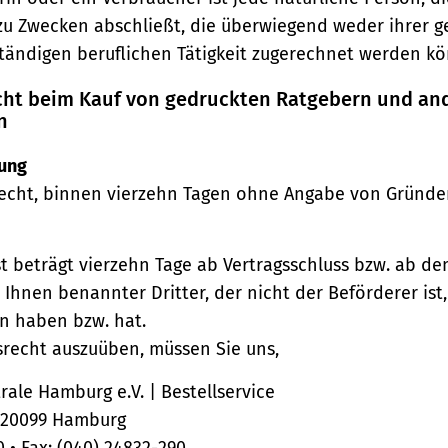
zu Zwecken abschließt, die überwiegend weder ihrer 
ständigen beruflichen Tätigkeit zugerechnet werden kö
echt beim Kauf von gedruckten Ratgebern und an
n
ung
echt, binnen vierzehn Tagen ohne Angabe von Gründe
st beträgt vierzehn Tage ab Vertragsschluss bzw. ab d
 Ihnen benannter Dritter, der nicht der Beförderer ist
n haben bzw. hat.
srecht auszuüben, müssen Sie uns,
ale Hamburg e.V. | Bestellservice
, 20099 Hamburg
0 • Fax: (040) 24832-290