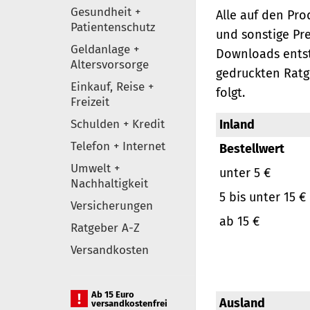
Gesundheit +
Alle auf den Pr
Patientenschutz
und sonstige Pr
Geldanlage +
Downloads entst
Altersvorsorge
gedruckten Ratg
Einkauf, Reise +
folgt.
Freizeit
Schulden + Kredit
Inland
Telefon + Internet
Bestellwert
Umwelt +
unter 5 €
Nachhaltigkeit
5 bis unter 15 €
Versicherungen
ab 15 €
Ratgeber A-Z
Versandkosten
Ab 15 Euro
Ausland
versandkostenfrei