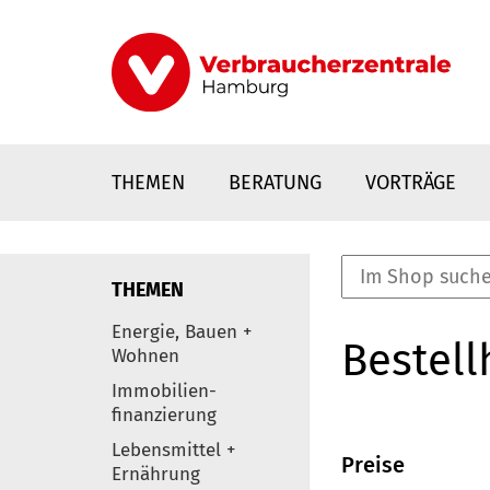
Direkt
zum
Inhalt
THEMEN
BERATUNG
VORTRÄGE
THEMEN
nstaltungen
Energie, Bauen +
Bestell
0
Wohnen
Elemente
Immobilien-
finanzierung
Lebensmittel +
Preise
Ernährung