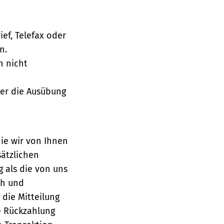
ief, Telefax oder
n.
h nicht
über die Ausübung
die wir von Ihnen
sätzlichen
g als die von uns
ch und
die Mitteilung
se Rückzahlung