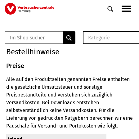
Direkt
Navig
zum
aktiv
Inhalt
Kategorie
0
Veranstaltungen
E-Book (PDF)
Bestellhinweise
Elemente
Musterbrief (RTF)
E-Broschüre (PDF
Preise
Checklisten (PDF)
Alle auf den Produktseiten genannten Preise enthalten
Broschüre
die gesetzliche Umsatzsteuer und sonstige
Buch
Preisbestandteile und verstehen sich zuzüglich
Versandkosten.
Bei Downloads entstehen
selbstverständlich keine Versandkosten.
Für die
Lieferung von gedruckten Ratgebern berechnen wir eine
Pauschale für Versand- und Portokosten wie folgt.