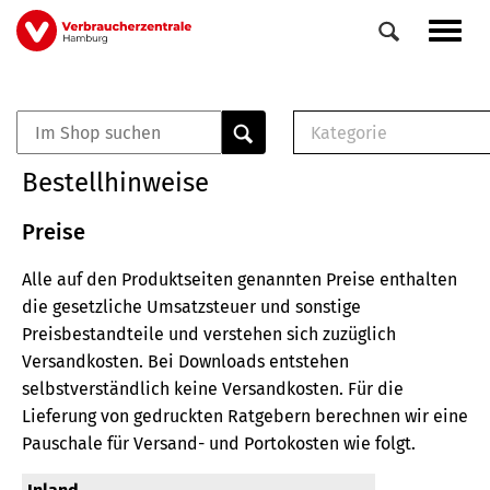
Direkt
Navig
zum
aktiv
Inhalt
Kategorie
0
Veranstaltungen
E-Book (PDF)
Bestellhinweise
Elemente
Musterbrief (RTF)
E-Broschüre (PDF
Preise
Checklisten (PDF)
Alle auf den Produktseiten genannten Preise enthalten
Broschüre
die gesetzliche Umsatzsteuer und sonstige
Buch
Preisbestandteile und verstehen sich zuzüglich
Versandkosten.
Bei Downloads entstehen
selbstverständlich keine Versandkosten.
Für die
Lieferung von gedruckten Ratgebern berechnen wir eine
Pauschale für Versand- und Portokosten wie folgt.