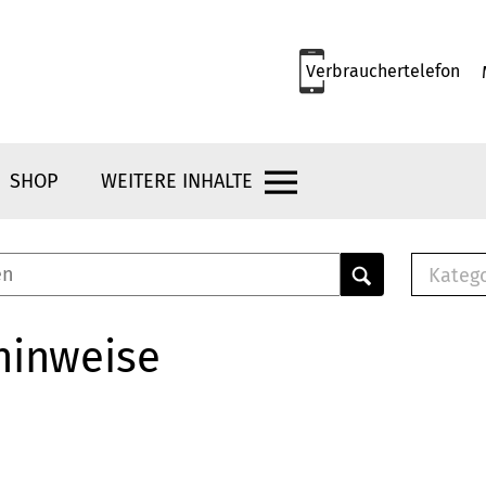
Verbrauchertelefon
SHOP
WEITERE INHALTE
Kateg
E-
Mus
hinweise
E-B
Che
Br
Bu