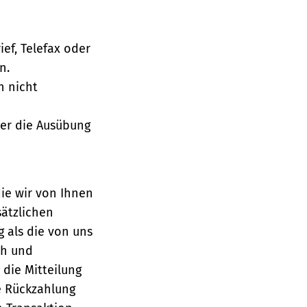
ief, Telefax oder
n.
h nicht
über die Ausübung
die wir von Ihnen
sätzlichen
g als die von uns
ch und
die Mitteilung
se Rückzahlung