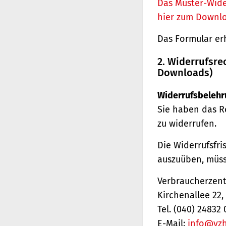
Das Muster-Wide
hier zum Downl
Das Formular er
2. Widerrufsre
Downloads)
Widerrufsbelehr
Sie haben das R
zu widerrufen.
Die Widerrufsfri
auszuüben, müss
Verbraucherzentr
Kirchenallee 22
Tel. (040) 24832 
E-Mail:
info@vz