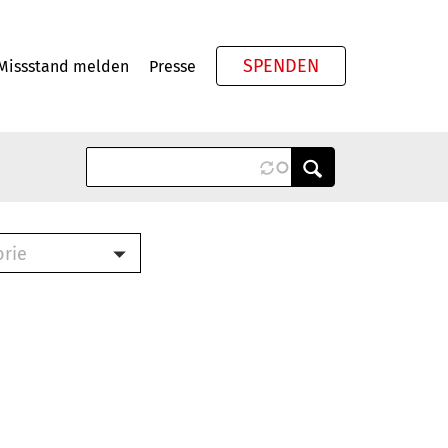
SPENDEN
Missstand melden
Presse
Meta
orie
Book (PDF)
terbrief (RTF)
roschüre (PDF)
cklisten (PDF)
oschüre
ch