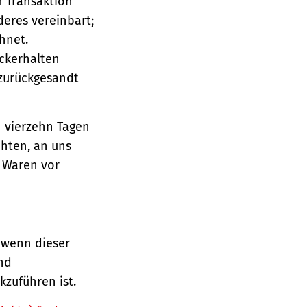
n Transaktion
deres vereinbart;
hnet.
ückerhalten
 zurückgesandt
n vierzehn Tagen
chten, an uns
e Waren vor
 wenn dieser
und
zuführen ist.