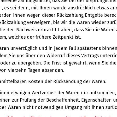
asselbe Zahlungsmittel, das Sie bei der ursprüngliche
, es sei denn, mit Ihnen wurde ausdrücklich etwas an
werden Ihnen wegen dieser Rückzahlung Entgelte berec
Rückzahlung verweigern, bis wir die Waren wieder zur
Sie den Nachweis erbracht haben, dass Sie die Waren
m, welches der frühere Zeitpunkt ist.
aren unverzüglich und in jedem Fall spätestens binne
em Sie uns über den Widerruf dieses Vertrags unterri
der zu übergeben. Die Frist ist gewahrt, wenn Sie di
 von vierzehn Tagen absenden.
unmittelbaren Kosten der Rücksendung der Waren.
einen etwaigen Wertverlust der Waren nur aufkommen,
einen zur Prüfung der Beschaffenheit, Eigenschaften 
der Waren nicht notwendigen Umgang mit ihnen zurück