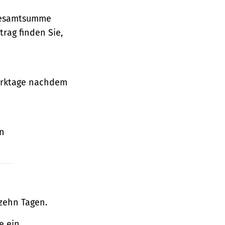
 Gesamtsumme
rag finden Sie,
Werktage nachdem
en
zehn Tagen.
e ein