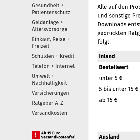
Gesundheit +
Alle auf den Pr
Patientenschutz
und sonstige Pr
Geldanlage +
Downloads entst
Altersvorsorge
gedruckten Ratg
Einkauf, Reise +
folgt.
Freizeit
Schulden + Kredit
Inland
Telefon + Internet
Bestellwert
Umwelt +
unter 5 €
Nachhaltigkeit
5 bis unter 15 €
Versicherungen
ab 15 €
Ratgeber A-Z
Versandkosten
Ab 15 Euro
Ausland
versandkostenfrei