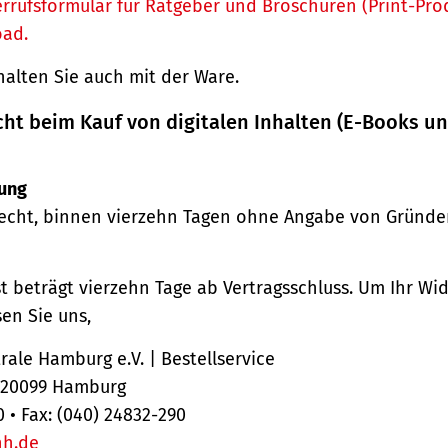
rrufsformular für Ratgeber und Broschüren (Print-Pro
oad.
halten Sie auch mit der Ware.
cht beim Kauf von digitalen Inhalten (E-Books u
ung
echt, binnen vierzehn Tagen ohne Angabe von Gründe
st beträgt vierzehn Tage ab Vertragsschluss. Um Ihr Wi
en Sie uns,
ale Hamburg e.V. | Bestellservice
, 20099 Hamburg
0 • Fax: (040) 24832-290
hh.de