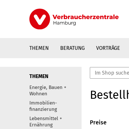
Direkt
zum
Inhalt
THEMEN
BERATUNG
VORTRÄGE
THEMEN
nstaltungen
Energie, Bauen +
Bestell
0
Wohnen
Elemente
Immobilien-
finanzierung
Lebensmittel +
Preise
Ernährung