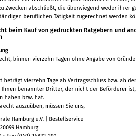
zu Zwecken abschließt, die überwiegend weder ihrer 
ständigen beruflichen Tätigkeit zugerechnet werden kö
echt beim Kauf von gedruckten Ratgebern und an
n
ung
echt, binnen vierzehn Tagen ohne Angabe von Gründe
st beträgt vierzehn Tage ab Vertragsschluss bzw. ab d
 Ihnen benannter Dritter, der nicht der Beförderer ist
n haben bzw. hat.
srecht auszuüben, müssen Sie uns,
ale Hamburg e.V. | Bestellservice
, 20099 Hamburg
0 • Fax: (040) 24832-290