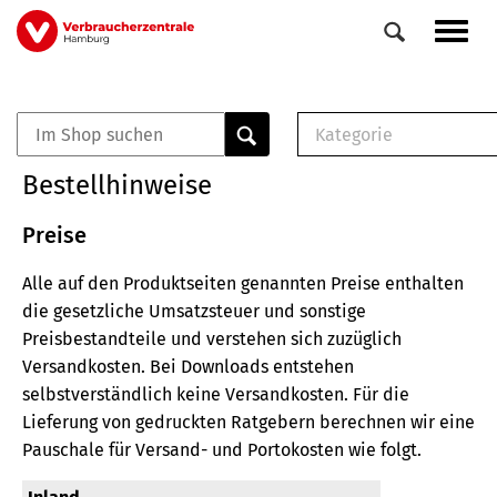
Direkt
Navig
zum
aktiv
Inhalt
Kategorie
0
Veranstaltungen
E-Book (PDF)
Bestellhinweise
Elemente
Musterbrief (RTF)
E-Broschüre (PDF
Preise
Checklisten (PDF)
Alle auf den Produktseiten genannten Preise enthalten
Broschüre
die gesetzliche Umsatzsteuer und sonstige
Buch
Preisbestandteile und verstehen sich zuzüglich
Versandkosten.
Bei Downloads entstehen
selbstverständlich keine Versandkosten.
Für die
Lieferung von gedruckten Ratgebern berechnen wir eine
Pauschale für Versand- und Portokosten wie folgt.