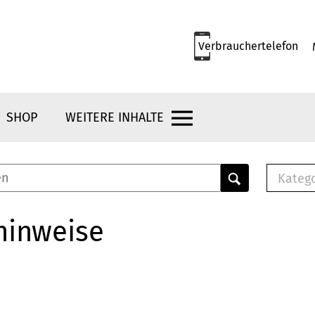
Verbrauchertelefon
SHOP
WEITERE INHALTE
Kateg
E-
Mus
hinweise
E-B
Che
Br
Bu