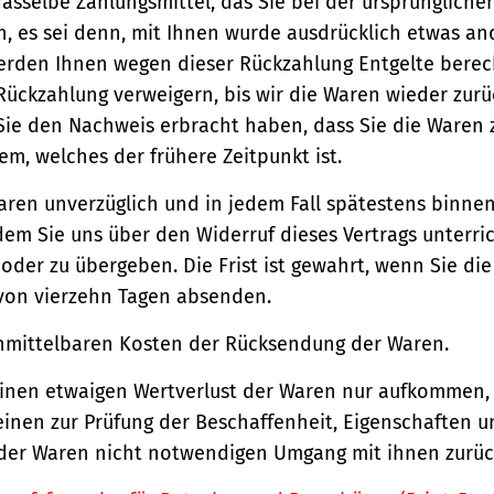
asselbe Zahlungsmittel, das Sie bei der ursprüngliche
, es sei denn, mit Ihnen wurde ausdrücklich etwas an
werden Ihnen wegen dieser Rückzahlung Entgelte berec
Rückzahlung verweigern, bis wir die Waren wieder zur
Sie den Nachweis erbracht haben, dass Sie die Waren
m, welches der frühere Zeitpunkt ist.
aren unverzüglich und in jedem Fall spätestens binne
em Sie uns über den Widerruf dieses Vertrags unterri
der zu übergeben. Die Frist ist gewahrt, wenn Sie di
 von vierzehn Tagen absenden.
unmittelbaren Kosten der Rücksendung der Waren.
einen etwaigen Wertverlust der Waren nur aufkommen,
einen zur Prüfung der Beschaffenheit, Eigenschaften 
der Waren nicht notwendigen Umgang mit ihnen zurück