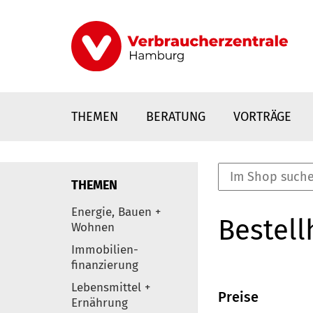
Direkt
zum
Inhalt
THEMEN
BERATUNG
VORTRÄGE
THEMEN
nstaltungen
Energie, Bauen +
Bestell
0
Wohnen
Elemente
Immobilien-
finanzierung
Lebensmittel +
Preise
Ernährung