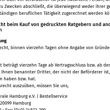
zu Zwecken abschließt, die überwiegend weder ihrer 
ständigen beruflichen Tätigkeit zugerechnet werden kö
echt beim Kauf von gedruckten Ratgebern und an
n
ung
echt, binnen vierzehn Tagen ohne Angabe von Gründe
st beträgt vierzehn Tage ab Vertragsschluss bzw. ab d
 Ihnen benannter Dritter, der nicht der Beförderer ist
n haben bzw. hat.
srecht auszuüben, müssen Sie uns,
ale Hamburg e.V. | Bestellservice
, 20099 Hamburg
0 • Fax: (040) 24832-290