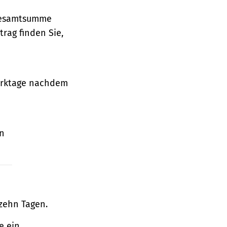
 Gesamtsumme
rag finden Sie,
Werktage nachdem
en
zehn Tagen.
e ein