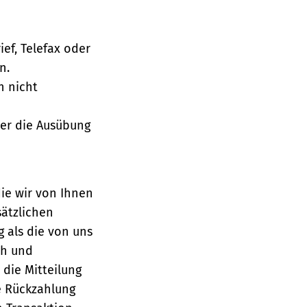
ief, Telefax oder
n.
h nicht
über die Ausübung
die wir von Ihnen
sätzlichen
g als die von uns
ch und
die Mitteilung
se Rückzahlung