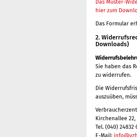
Das Muster-Wide
hier zum Downl
Das Formular er
2. Widerrufsre
Downloads)
Widerrufsbelehr
Sie haben das R
zu widerrufen.
Die Widerrufsfri
auszuüben, müss
Verbraucherzentr
Kirchenallee 22
Tel. (040) 24832 
E-Mail:
info@vz