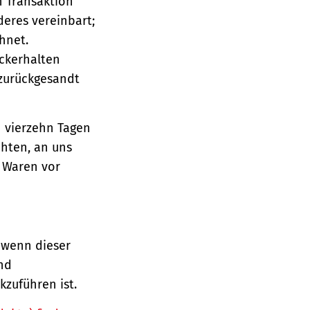
n Transaktion
deres vereinbart;
hnet.
ückerhalten
 zurückgesandt
n vierzehn Tagen
chten, an uns
e Waren vor
 wenn dieser
und
zuführen ist.