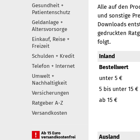
Gesundheit +
Alle auf den Pr
Patientenschutz
und sonstige Pr
Geldanlage +
Downloads entst
Altersvorsorge
gedruckten Ratg
Einkauf, Reise +
folgt.
Freizeit
Schulden + Kredit
Inland
Telefon + Internet
Bestellwert
Umwelt +
unter 5 €
Nachhaltigkeit
5 bis unter 15 €
Versicherungen
ab 15 €
Ratgeber A-Z
Versandkosten
Ab 15 Euro
Ausland
versandkostenfrei