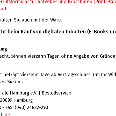
rrufsformular für Ratgeber und Broschüren (Print-Pro
oad.
halten Sie auch mit der Ware.
cht beim Kauf von digitalen Inhalten (E-Books u
ung
echt, binnen vierzehn Tagen ohne Angabe von Gründe
st beträgt vierzehn Tage ab Vertragsschluss. Um Ihr Wi
en Sie uns,
ale Hamburg e.V. | Bestellservice
, 20099 Hamburg
0 • Fax: (040) 24832-290
hh.de