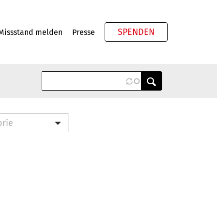
SPENDEN
Missstand melden
Presse
Meta
orie
Book (PDF)
terbrief (RTF)
roschüre (PDF)
cklisten (PDF)
oschüre
ch