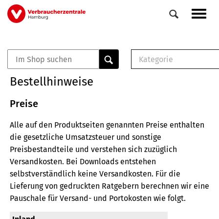
Direkt
Navig
zum
aktiv
Inhalt
Kategorie
0
Veranstaltungen
E-Book (PDF)
Bestellhinweise
Elemente
Musterbrief (RTF)
E-Broschüre (PDF
Preise
Checklisten (PDF)
Alle auf den Produktseiten genannten Preise enthalten
Broschüre
die gesetzliche Umsatzsteuer und sonstige
Buch
Preisbestandteile und verstehen sich zuzüglich
Versandkosten.
Bei Downloads entstehen
selbstverständlich keine Versandkosten.
Für die
Lieferung von gedruckten Ratgebern berechnen wir eine
Pauschale für Versand- und Portokosten wie folgt.