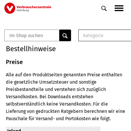
Direkt
Navig
zum
aktiv
Inhalt
Kategorie
0
Veranstaltungen
E-Book (PDF)
Bestellhinweise
Elemente
Musterbrief (RTF)
E-Broschüre (PDF
Preise
Checklisten (PDF)
Alle auf den Produktseiten genannten Preise enthalten
Broschüre
die gesetzliche Umsatzsteuer und sonstige
Buch
Preisbestandteile und verstehen sich zuzüglich
Versandkosten.
Bei Downloads entstehen
selbstverständlich keine Versandkosten.
Für die
Lieferung von gedruckten Ratgebern berechnen wir eine
Pauschale für Versand- und Portokosten wie folgt.