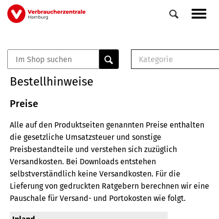
Direkt
Navig
zum
aktiv
Inhalt
Kategorie
0
Veranstaltungen
E-Book (PDF)
Bestellhinweise
Elemente
Musterbrief (RTF)
E-Broschüre (PDF
Preise
Checklisten (PDF)
Alle auf den Produktseiten genannten Preise enthalten
Broschüre
die gesetzliche Umsatzsteuer und sonstige
Buch
Preisbestandteile und verstehen sich zuzüglich
Versandkosten.
Bei Downloads entstehen
selbstverständlich keine Versandkosten.
Für die
Lieferung von gedruckten Ratgebern berechnen wir eine
Pauschale für Versand- und Portokosten wie folgt.