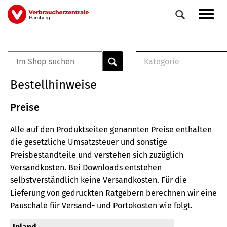
Direkt
Navig
zum
aktiv
Inhalt
Kategorie
0
Veranstaltungen
E-Book (PDF)
Bestellhinweise
Elemente
Musterbrief (RTF)
E-Broschüre (PDF
Preise
Checklisten (PDF)
Alle auf den Produktseiten genannten Preise enthalten
Broschüre
die gesetzliche Umsatzsteuer und sonstige
Buch
Preisbestandteile und verstehen sich zuzüglich
Versandkosten.
Bei Downloads entstehen
selbstverständlich keine Versandkosten.
Für die
Lieferung von gedruckten Ratgebern berechnen wir eine
Pauschale für Versand- und Portokosten wie folgt.