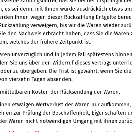
asselbe Zahlungsmittel, das Sie bei der ursprüngliche
, es sei denn, mit Ihnen wurde ausdrücklich etwas an
werden Ihnen wegen dieser Rückzahlung Entgelte berec
Rückzahlung verweigern, bis wir die Waren wieder zur
Sie den Nachweis erbracht haben, dass Sie die Waren
m, welches der frühere Zeitpunkt ist.
aren unverzüglich und in jedem Fall spätestens binne
em Sie uns über den Widerruf dieses Vertrags unterri
der zu übergeben. Die Frist ist gewahrt, wenn Sie di
 von vierzehn Tagen absenden.
unmittelbaren Kosten der Rücksendung der Waren.
einen etwaigen Wertverlust der Waren nur aufkommen,
einen zur Prüfung der Beschaffenheit, Eigenschaften 
der Waren nicht notwendigen Umgang mit ihnen zurück