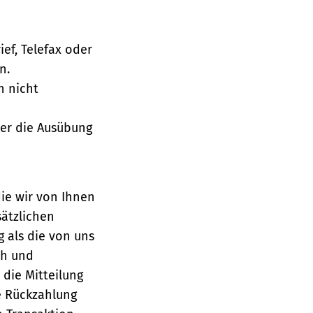
ief, Telefax oder
n.
h nicht
über die Ausübung
die wir von Ihnen
sätzlichen
g als die von uns
ch und
die Mitteilung
se Rückzahlung