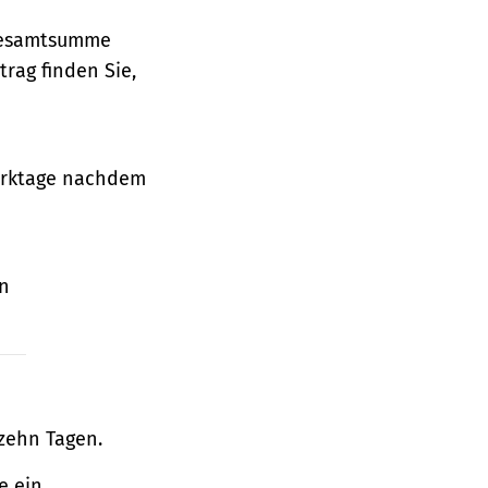
 Gesamtsumme
rag finden Sie,
Werktage nachdem
en
zehn Tagen.
e ein