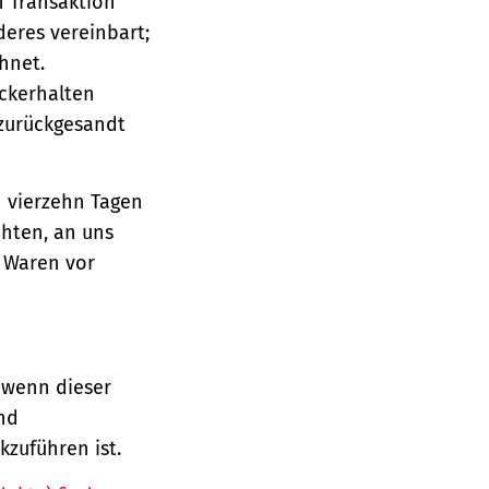
n Transaktion
deres vereinbart;
hnet.
ückerhalten
 zurückgesandt
n vierzehn Tagen
chten, an uns
e Waren vor
 wenn dieser
und
zuführen ist.