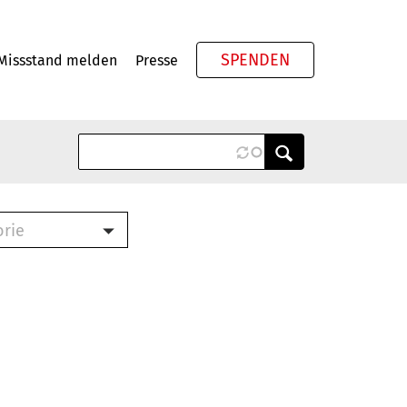
SPENDEN
Missstand melden
Presse
Meta
orie
Book (PDF)
terbrief (RTF)
roschüre (PDF)
cklisten (PDF)
oschüre
ch