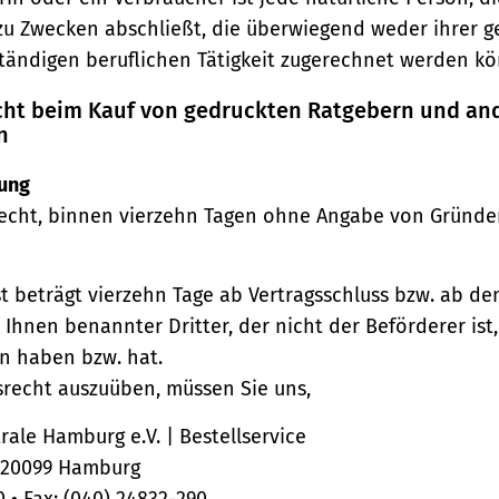
zu Zwecken abschließt, die überwiegend weder ihrer 
ständigen beruflichen Tätigkeit zugerechnet werden kö
echt beim Kauf von gedruckten Ratgebern und an
n
ung
echt, binnen vierzehn Tagen ohne Angabe von Gründe
st beträgt vierzehn Tage ab Vertragsschluss bzw. ab d
 Ihnen benannter Dritter, der nicht der Beförderer ist
n haben bzw. hat.
srecht auszuüben, müssen Sie uns,
ale Hamburg e.V. | Bestellservice
, 20099 Hamburg
0 • Fax: (040) 24832-290