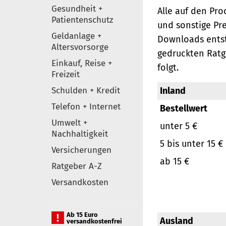
Gesundheit +
Alle auf den Pr
Patientenschutz
und sonstige Pr
Geldanlage +
Downloads entst
Altersvorsorge
gedruckten Ratg
Einkauf, Reise +
folgt.
Freizeit
Schulden + Kredit
Inland
Telefon + Internet
Bestellwert
Umwelt +
unter 5 €
Nachhaltigkeit
5 bis unter 15 €
Versicherungen
ab 15 €
Ratgeber A-Z
Versandkosten
Ab 15 Euro
Ausland
versandkostenfrei