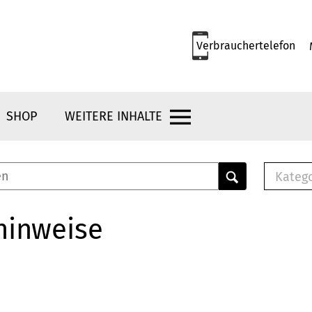
Verbrauchertelefon
SHOP
WEITERE INHALTE
Kateg
E-
Mus
hinweise
E-B
Che
Br
Bu