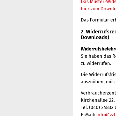
Das Muster-Wide
hier zum Downl
Das Formular er
2. Widerrufsre
Downloads)
Widerrufsbelehr
Sie haben das R
zu widerrufen.
Die Widerrufsfri
auszuüben, müss
Verbraucherzentr
Kirchenallee 22
Tel. (040) 24832 
E-Mail:
info@vz