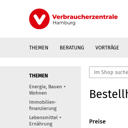
Direkt
zum
Inhalt
THEMEN
BERATUNG
VORTRÄGE
THEMEN
nstaltungen
Energie, Bauen +
Bestell
0
Wohnen
Elemente
Immobilien-
finanzierung
Lebensmittel +
Preise
Ernährung