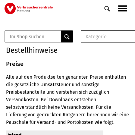
Direkt
Navig
zum
aktiv
Inhalt
Kategorie
0
Veranstaltungen
E-Book (PDF)
Bestellhinweise
Elemente
Musterbrief (RTF)
E-Broschüre (PDF
Preise
Checklisten (PDF)
Alle auf den Produktseiten genannten Preise enthalten
Broschüre
die gesetzliche Umsatzsteuer und sonstige
Buch
Preisbestandteile und verstehen sich zuzüglich
Versandkosten.
Bei Downloads entstehen
selbstverständlich keine Versandkosten.
Für die
Lieferung von gedruckten Ratgebern berechnen wir eine
Pauschale für Versand- und Portokosten wie folgt.