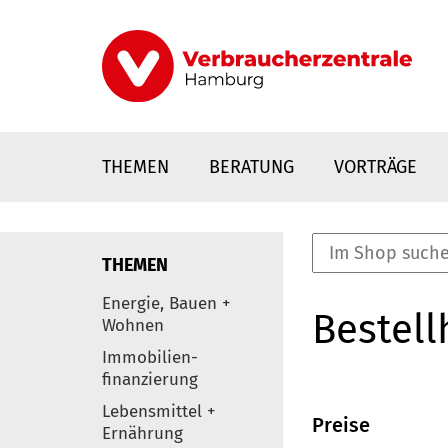
Direkt
zum
Inhalt
THEMEN
BERATUNG
VORTRÄGE
THEMEN
nstaltungen
Energie, Bauen +
Bestell
0
Wohnen
Elemente
Immobilien-
finanzierung
Lebensmittel +
Preise
Ernährung