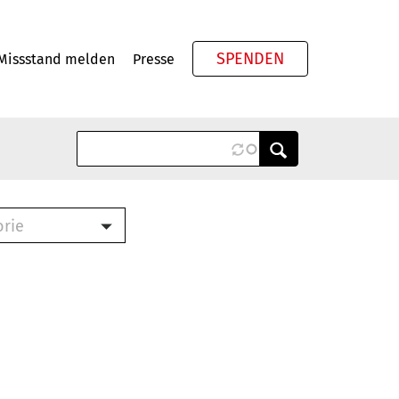
SPENDEN
Missstand melden
Presse
Meta
orie
Book (PDF)
terbrief (RTF)
roschüre (PDF)
cklisten (PDF)
oschüre
ch