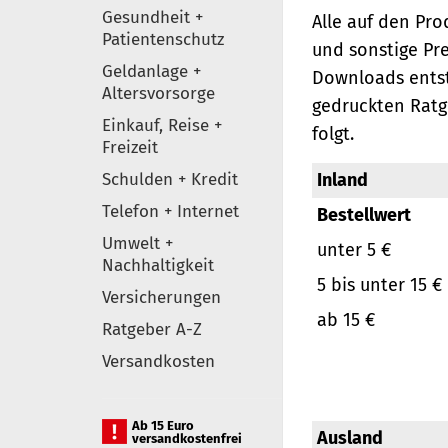
Gesundheit +
Alle auf den Pr
Patientenschutz
und sonstige Pr
Geldanlage +
Downloads entst
Altersvorsorge
gedruckten Ratg
Einkauf, Reise +
folgt.
Freizeit
Schulden + Kredit
Inland
Telefon + Internet
Bestellwert
Umwelt +
unter 5 €
Nachhaltigkeit
5 bis unter 15 €
Versicherungen
ab 15 €
Ratgeber A-Z
Versandkosten
Ab 15 Euro
Ausland
versandkostenfrei