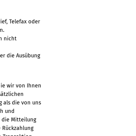
ief, Telefax oder
n.
h nicht
über die Ausübung
die wir von Ihnen
sätzlichen
g als die von uns
ch und
die Mitteilung
se Rückzahlung