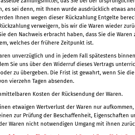
asselbe Zahlungsmittel, das Sie bei der ursprüngliche
, es sei denn, mit Ihnen wurde ausdrücklich etwas an
werden Ihnen wegen dieser Rückzahlung Entgelte berec
Rückzahlung verweigern, bis wir die Waren wieder zur
Sie den Nachweis erbracht haben, dass Sie die Waren
m, welches der frühere Zeitpunkt ist.
aren unverzüglich und in jedem Fall spätestens binne
em Sie uns über den Widerruf dieses Vertrags unterri
der zu übergeben. Die Frist ist gewahrt, wenn Sie di
 von vierzehn Tagen absenden.
unmittelbaren Kosten der Rücksendung der Waren.
einen etwaigen Wertverlust der Waren nur aufkommen,
einen zur Prüfung der Beschaffenheit, Eigenschaften 
der Waren nicht notwendigen Umgang mit ihnen zurück