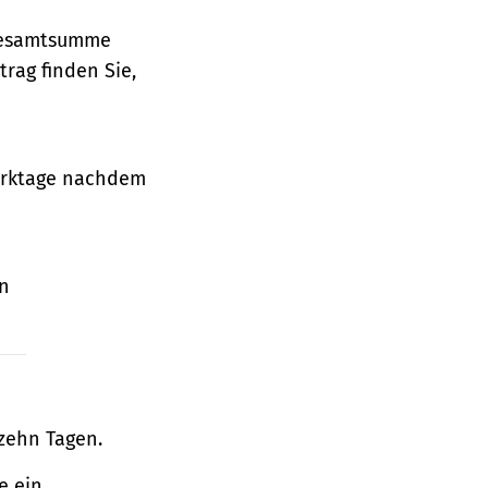
 Gesamtsumme
rag finden Sie,
Werktage nachdem
en
zehn Tagen.
e ein