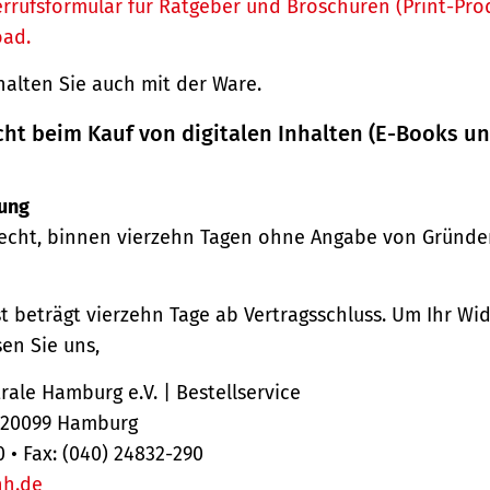
rrufsformular für Ratgeber und Broschüren (Print-Pro
oad.
halten Sie auch mit der Ware.
cht beim Kauf von digitalen Inhalten (E-Books u
ung
echt, binnen vierzehn Tagen ohne Angabe von Gründe
st beträgt vierzehn Tage ab Vertragsschluss. Um Ihr Wi
en Sie uns,
ale Hamburg e.V. | Bestellservice
, 20099 Hamburg
0 • Fax: (040) 24832-290
hh.de