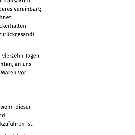
n Transaktion
deres vereinbart;
hnet.
ückerhalten
 zurückgesandt
n vierzehn Tagen
chten, an uns
e Waren vor
 wenn dieser
und
zuführen ist.