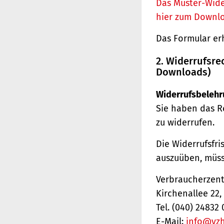
Das Muster-Wide
hier zum Downl
Das Formular er
2. Widerrufsre
Downloads)
Widerrufsbelehr
Sie haben das R
zu widerrufen.
Die Widerrufsfri
auszuüben, müss
Verbraucherzentr
Kirchenallee 22
Tel. (040) 24832 
E-Mail:
info@vz