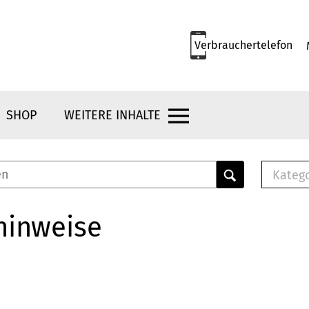
Verbrauchertelefon
SHOP
WEITERE INHALTE
Kateg
E-
Mus
hinweise
E-B
Che
Br
Bu