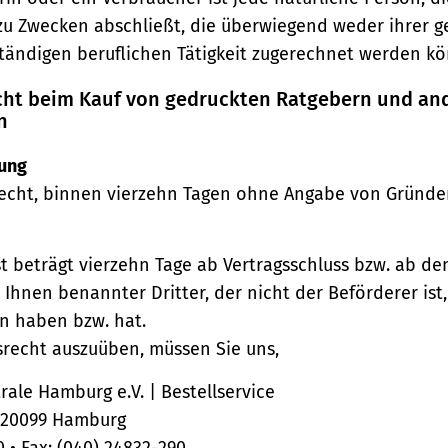
zu Zwecken abschließt, die überwiegend weder ihrer 
ständigen beruflichen Tätigkeit zugerechnet werden kö
echt beim Kauf von gedruckten Ratgebern und an
n
ung
echt, binnen vierzehn Tagen ohne Angabe von Gründe
st beträgt vierzehn Tage ab Vertragsschluss bzw. ab d
 Ihnen benannter Dritter, der nicht der Beförderer ist
n haben bzw. hat.
srecht auszuüben, müssen Sie uns,
ale Hamburg e.V. | Bestellservice
, 20099 Hamburg
0 • Fax: (040) 24832-290