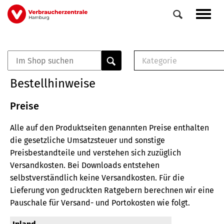
Direkt
Navig
zum
aktiv
Inhalt
Kategorie
0
Veranstaltungen
E-Book (PDF)
Bestellhinweise
Elemente
Musterbrief (RTF)
E-Broschüre (PDF
Preise
Checklisten (PDF)
Alle auf den Produktseiten genannten Preise enthalten
Broschüre
die gesetzliche Umsatzsteuer und sonstige
Buch
Preisbestandteile und verstehen sich zuzüglich
Versandkosten.
Bei Downloads entstehen
selbstverständlich keine Versandkosten.
Für die
Lieferung von gedruckten Ratgebern berechnen wir eine
Pauschale für Versand- und Portokosten wie folgt.