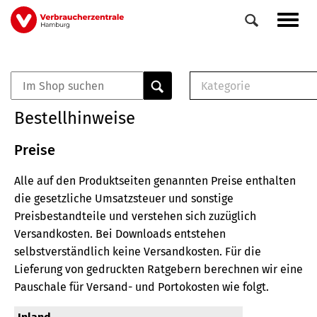
Direkt
Navig
zum
aktiv
Inhalt
Kategorie
0
Veranstaltungen
E-Book (PDF)
Bestellhinweise
Elemente
Musterbrief (RTF)
E-Broschüre (PDF
Preise
Checklisten (PDF)
Alle auf den Produktseiten genannten Preise enthalten
Broschüre
die gesetzliche Umsatzsteuer und sonstige
Buch
Preisbestandteile und verstehen sich zuzüglich
Versandkosten.
Bei Downloads entstehen
selbstverständlich keine Versandkosten.
Für die
Lieferung von gedruckten Ratgebern berechnen wir eine
Pauschale für Versand- und Portokosten wie folgt.