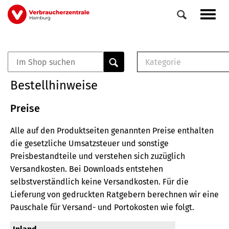
Direkt
Navig
zum
aktiv
Inhalt
Kategorie
0
Veranstaltungen
E-Book (PDF)
Bestellhinweise
Elemente
Musterbrief (RTF)
E-Broschüre (PDF
Preise
Checklisten (PDF)
Alle auf den Produktseiten genannten Preise enthalten
Broschüre
die gesetzliche Umsatzsteuer und sonstige
Buch
Preisbestandteile und verstehen sich zuzüglich
Versandkosten.
Bei Downloads entstehen
selbstverständlich keine Versandkosten.
Für die
Lieferung von gedruckten Ratgebern berechnen wir eine
Pauschale für Versand- und Portokosten wie folgt.