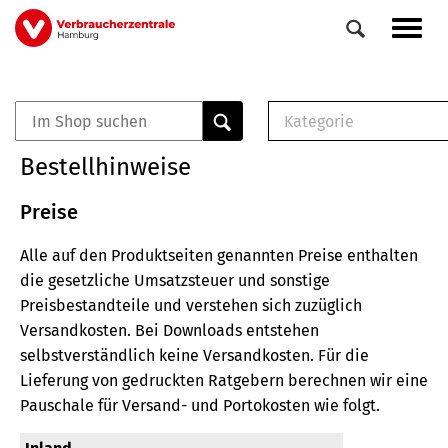
Direkt
Navig
zum
aktiv
Inhalt
Kategorie
0
Veranstaltungen
E-Book (PDF)
Bestellhinweise
Elemente
Musterbrief (RTF)
E-Broschüre (PDF
Preise
Checklisten (PDF)
Alle auf den Produktseiten genannten Preise enthalten
Broschüre
die gesetzliche Umsatzsteuer und sonstige
Buch
Preisbestandteile und verstehen sich zuzüglich
Versandkosten.
Bei Downloads entstehen
selbstverständlich keine Versandkosten.
Für die
Lieferung von gedruckten Ratgebern berechnen wir eine
Pauschale für Versand- und Portokosten wie folgt.