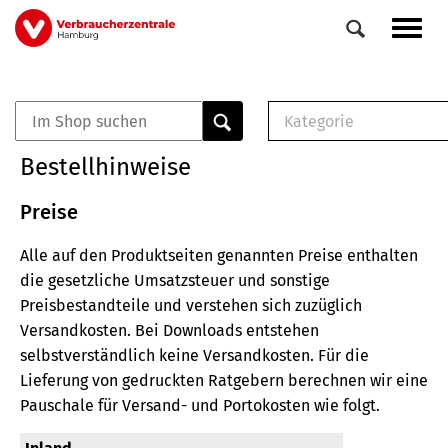
Direkt
Navig
zum
aktiv
Inhalt
Kategorie
0
Veranstaltungen
E-Book (PDF)
Bestellhinweise
Elemente
Musterbrief (RTF)
E-Broschüre (PDF
Preise
Checklisten (PDF)
Alle auf den Produktseiten genannten Preise enthalten
Broschüre
die gesetzliche Umsatzsteuer und sonstige
Buch
Preisbestandteile und verstehen sich zuzüglich
Versandkosten.
Bei Downloads entstehen
selbstverständlich keine Versandkosten.
Für die
Lieferung von gedruckten Ratgebern berechnen wir eine
Pauschale für Versand- und Portokosten wie folgt.