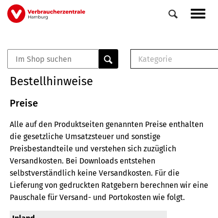
Direkt
Navig
zum
aktiv
Inhalt
Kategorie
0
Veranstaltungen
E-Book (PDF)
Bestellhinweise
Elemente
Musterbrief (RTF)
E-Broschüre (PDF
Preise
Checklisten (PDF)
Alle auf den Produktseiten genannten Preise enthalten
Broschüre
die gesetzliche Umsatzsteuer und sonstige
Buch
Preisbestandteile und verstehen sich zuzüglich
Versandkosten.
Bei Downloads entstehen
selbstverständlich keine Versandkosten.
Für die
Lieferung von gedruckten Ratgebern berechnen wir eine
Pauschale für Versand- und Portokosten wie folgt.