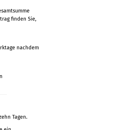
 Gesamtsumme
rag finden Sie,
Werktage nachdem
en
zehn Tagen.
e ein