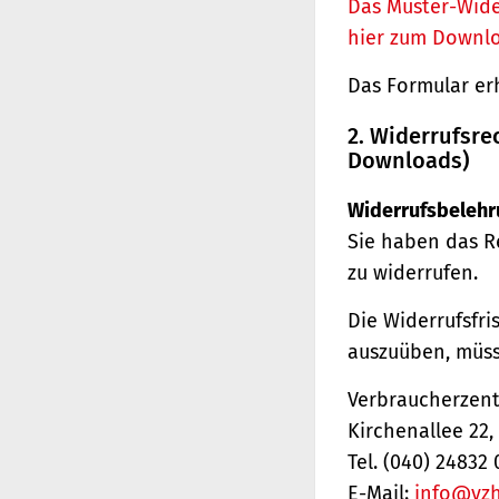
Das Muster-Wide
hier zum Downl
Das Formular er
2. Widerrufsre
Downloads)
Widerrufsbelehr
Sie haben das R
zu widerrufen.
Die Widerrufsfri
auszuüben, müss
Verbraucherzentr
Kirchenallee 22
Tel. (040) 24832 
E-Mail:
info@vz