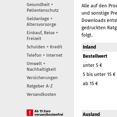
Gesundheit +
Alle auf den Pr
Patientenschutz
und sonstige Pr
Geldanlage +
Downloads entst
Altersvorsorge
gedruckten Ratg
Einkauf, Reise +
folgt.
Freizeit
Schulden + Kredit
Inland
Telefon + Internet
Bestellwert
Umwelt +
unter 5 €
Nachhaltigkeit
5 bis unter 15 €
Versicherungen
ab 15 €
Ratgeber A-Z
Versandkosten
Ab 15 Euro
Ausland
versandkostenfrei