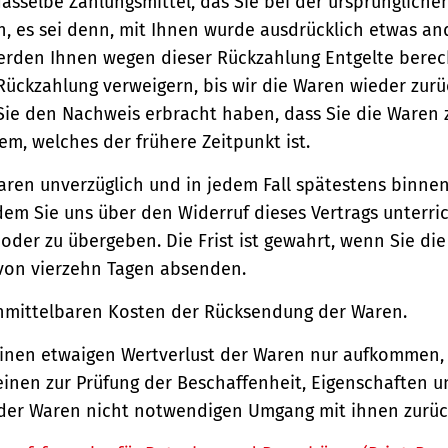
asselbe Zahlungsmittel, das Sie bei der ursprüngliche
, es sei denn, mit Ihnen wurde ausdrücklich etwas an
werden Ihnen wegen dieser Rückzahlung Entgelte berec
Rückzahlung verweigern, bis wir die Waren wieder zur
Sie den Nachweis erbracht haben, dass Sie die Waren
m, welches der frühere Zeitpunkt ist.
aren unverzüglich und in jedem Fall spätestens binne
em Sie uns über den Widerruf dieses Vertrags unterri
der zu übergeben. Die Frist ist gewahrt, wenn Sie di
 von vierzehn Tagen absenden.
unmittelbaren Kosten der Rücksendung der Waren.
einen etwaigen Wertverlust der Waren nur aufkommen,
einen zur Prüfung der Beschaffenheit, Eigenschaften 
der Waren nicht notwendigen Umgang mit ihnen zurück