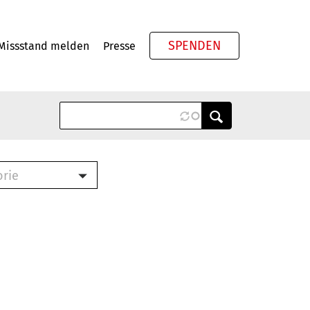
SPENDEN
Missstand melden
Presse
Meta
orie
Book (PDF)
terbrief (RTF)
roschüre (PDF)
cklisten (PDF)
oschüre
ch