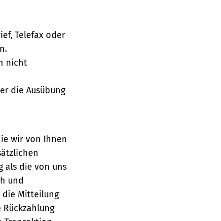
ief, Telefax oder
n.
h nicht
über die Ausübung
die wir von Ihnen
sätzlichen
g als die von uns
ch und
die Mitteilung
se Rückzahlung