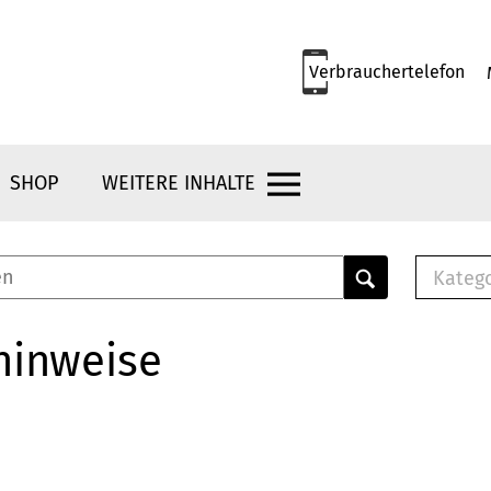
Verbrauchertelefon
SHOP
WEITERE INHALTE
Kateg
E-
Mus
hinweise
E-B
Che
Br
Bu