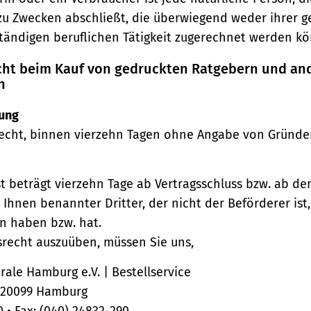
zu Zwecken abschließt, die überwiegend weder ihrer 
ständigen beruflichen Tätigkeit zugerechnet werden kö
echt beim Kauf von gedruckten Ratgebern und an
n
ung
echt, binnen vierzehn Tagen ohne Angabe von Gründe
st beträgt vierzehn Tage ab Vertragsschluss bzw. ab d
 Ihnen benannter Dritter, der nicht der Beförderer ist
n haben bzw. hat.
srecht auszuüben, müssen Sie uns,
ale Hamburg e.V. | Bestellservice
, 20099 Hamburg
0 • Fax: (040) 24832-290