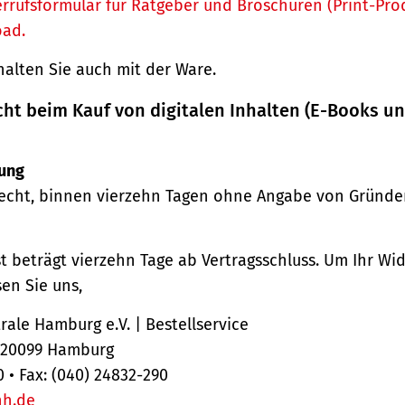
rrufsformular für Ratgeber und Broschüren (Print-Pro
oad.
halten Sie auch mit der Ware.
cht beim Kauf von digitalen Inhalten (E-Books u
ung
echt, binnen vierzehn Tagen ohne Angabe von Gründe
st beträgt vierzehn Tage ab Vertragsschluss. Um Ihr Wi
en Sie uns,
ale Hamburg e.V. | Bestellservice
, 20099 Hamburg
0 • Fax: (040) 24832-290
hh.de