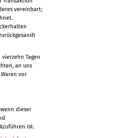
n Transaktion
deres vereinbart;
hnet.
ückerhalten
 zurückgesandt
n vierzehn Tagen
chten, an uns
e Waren vor
 wenn dieser
und
zuführen ist.