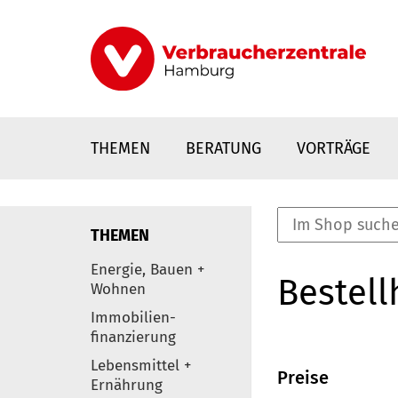
Direkt
zum
Inhalt
THEMEN
BERATUNG
VORTRÄGE
THEMEN
nstaltungen
Energie, Bauen +
Bestell
0
Wohnen
Elemente
Immobilien-
finanzierung
Lebensmittel +
Preise
Ernährung