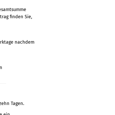
 Gesamtsumme
rag finden Sie,
Werktage nachdem
en
zehn Tagen.
e ein