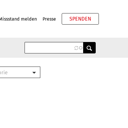
SPENDEN
Missstand melden
Presse
Meta
orie
Book (PDF)
terbrief (RTF)
roschüre (PDF)
cklisten (PDF)
oschüre
ch