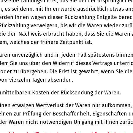
asselbe Zahlungsmittel, das Sie bei der ursprüngliche
, es sei denn, mit Ihnen wurde ausdrücklich etwas an
werden Ihnen wegen dieser Rückzahlung Entgelte berec
Rückzahlung verweigern, bis wir die Waren wieder zur
Sie den Nachweis erbracht haben, dass Sie die Waren
m, welches der frühere Zeitpunkt ist.
aren unverzüglich und in jedem Fall spätestens binne
em Sie uns über den Widerruf dieses Vertrags unterri
der zu übergeben. Die Frist ist gewahrt, wenn Sie di
 von vierzehn Tagen absenden.
unmittelbaren Kosten der Rücksendung der Waren.
einen etwaigen Wertverlust der Waren nur aufkommen,
einen zur Prüfung der Beschaffenheit, Eigenschaften 
der Waren nicht notwendigen Umgang mit ihnen zurück