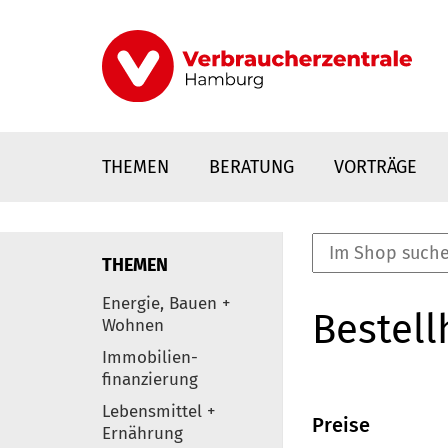
Direkt
zum
Inhalt
THEMEN
BERATUNG
VORTRÄGE
THEMEN
nstaltungen
Energie, Bauen +
Bestell
0
Wohnen
Elemente
Immobilien-
finanzierung
Lebensmittel +
Preise
Ernährung