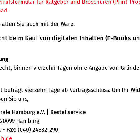
rrufsformular für Ratgeber und Broschüren (Print-Pro
oad.
halten Sie auch mit der Ware.
cht beim Kauf von digitalen Inhalten (E-Books u
ung
echt, binnen vierzehn Tagen ohne Angabe von Gründe
st beträgt vierzehn Tage ab Vertragsschluss. Um Ihr Wi
en Sie uns,
ale Hamburg e.V. | Bestellservice
, 20099 Hamburg
0 • Fax: (040) 24832-290
hh.de