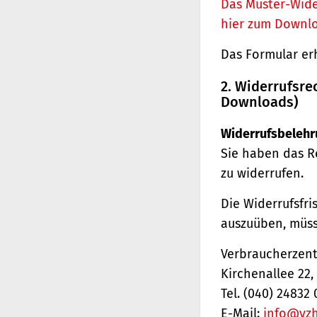
Das Muster-Wide
hier zum Downl
Das Formular er
2. Widerrufsre
Downloads)
Widerrufsbelehr
Sie haben das R
zu widerrufen.
Die Widerrufsfri
auszuüben, müss
Verbraucherzentr
Kirchenallee 22
Tel. (040) 24832 
E-Mail:
info@vz