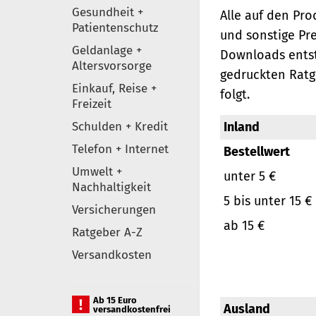
Gesundheit +
Alle auf den Pr
Patientenschutz
und sonstige Pr
Geldanlage +
Downloads entst
Altersvorsorge
gedruckten Ratg
Einkauf, Reise +
folgt.
Freizeit
Schulden + Kredit
Inland
Telefon + Internet
Bestellwert
Umwelt +
unter 5 €
Nachhaltigkeit
5 bis unter 15 €
Versicherungen
ab 15 €
Ratgeber A-Z
Versandkosten
Ab 15 Euro
Ausland
versandkostenfrei