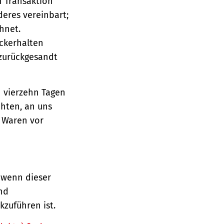
n Transaktion
deres vereinbart;
hnet.
ückerhalten
 zurückgesandt
n vierzehn Tagen
chten, an uns
e Waren vor
 wenn dieser
und
zuführen ist.