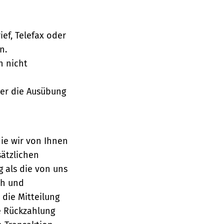
ief, Telefax oder
n.
h nicht
über die Ausübung
die wir von Ihnen
sätzlichen
g als die von uns
ch und
die Mitteilung
se Rückzahlung