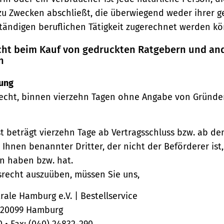
zu Zwecken abschließt, die überwiegend weder ihrer 
ständigen beruflichen Tätigkeit zugerechnet werden kö
echt beim Kauf von gedruckten Ratgebern und an
n
ung
echt, binnen vierzehn Tagen ohne Angabe von Gründe
st beträgt vierzehn Tage ab Vertragsschluss bzw. ab d
 Ihnen benannter Dritter, der nicht der Beförderer ist
n haben bzw. hat.
srecht auszuüben, müssen Sie uns,
ale Hamburg e.V. | Bestellservice
, 20099 Hamburg
0 • Fax: (040) 24832-290