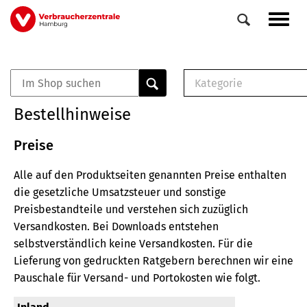
Direkt
Navig
zum
aktiv
Inhalt
Kategorie
0
Veranstaltungen
E-Book (PDF)
Bestellhinweise
Elemente
Musterbrief (RTF)
E-Broschüre (PDF
Preise
Checklisten (PDF)
Alle auf den Produktseiten genannten Preise enthalten
Broschüre
die gesetzliche Umsatzsteuer und sonstige
Buch
Preisbestandteile und verstehen sich zuzüglich
Versandkosten.
Bei Downloads entstehen
selbstverständlich keine Versandkosten.
Für die
Lieferung von gedruckten Ratgebern berechnen wir eine
Pauschale für Versand- und Portokosten wie folgt.