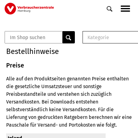
Direkt
Navig
zum
aktiv
Inhalt
Kategorie
0
Veranstaltungen
E-Book (PDF)
Bestellhinweise
Elemente
Musterbrief (RTF)
E-Broschüre (PDF
Preise
Checklisten (PDF)
Alle auf den Produktseiten genannten Preise enthalten
Broschüre
die gesetzliche Umsatzsteuer und sonstige
Buch
Preisbestandteile und verstehen sich zuzüglich
Versandkosten.
Bei Downloads entstehen
selbstverständlich keine Versandkosten.
Für die
Lieferung von gedruckten Ratgebern berechnen wir eine
Pauschale für Versand- und Portokosten wie folgt.