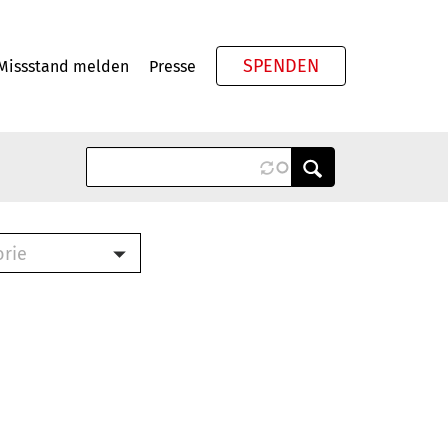
SPENDEN
Missstand melden
Presse
Meta
orie
Book (PDF)
terbrief (RTF)
roschüre (PDF)
cklisten (PDF)
oschüre
ch