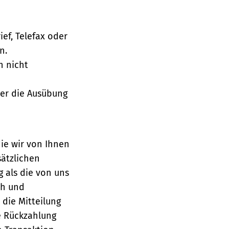
ief, Telefax oder
n.
h nicht
über die Ausübung
die wir von Ihnen
sätzlichen
g als die von uns
ch und
die Mitteilung
se Rückzahlung