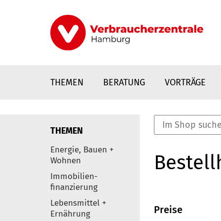
Direkt
zum
Inhalt
THEMEN
BERATUNG
VORTRÄGE
THEMEN
nstaltungen
Energie, Bauen +
Bestell
0
Wohnen
Elemente
Immobilien-
finanzierung
Lebensmittel +
Preise
Ernährung