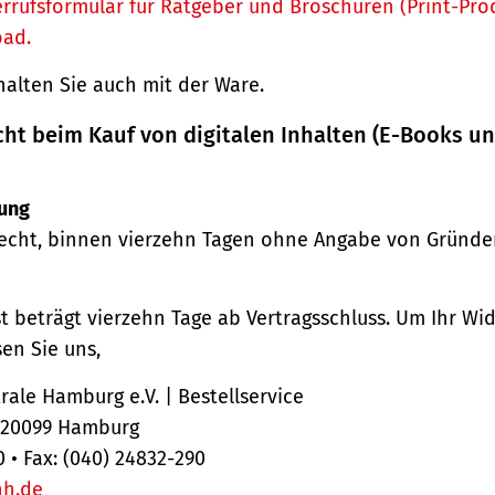
rrufsformular für Ratgeber und Broschüren (Print-Pro
oad.
halten Sie auch mit der Ware.
cht beim Kauf von digitalen Inhalten (E-Books u
ung
echt, binnen vierzehn Tagen ohne Angabe von Gründe
st beträgt vierzehn Tage ab Vertragsschluss. Um Ihr Wi
en Sie uns,
ale Hamburg e.V. | Bestellservice
, 20099 Hamburg
0 • Fax: (040) 24832-290
hh.de