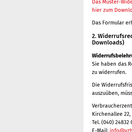
Das Muster-Wide
hier zum Downl
Das Formular er
2. Widerrufsre
Downloads)
Widerrufsbelehr
Sie haben das R
zu widerrufen.
Die Widerrufsfri
auszuüben, müss
Verbraucherzentr
Kirchenallee 22
Tel. (040) 24832 
E-Mail:
info@vz