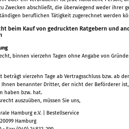
zu Zwecken abschließt, die überwiegend weder ihrer 
ständigen beruflichen Tätigkeit zugerechnet werden kö
echt beim Kauf von gedruckten Ratgebern und an
n
ung
echt, binnen vierzehn Tagen ohne Angabe von Gründe
st beträgt vierzehn Tage ab Vertragsschluss bzw. ab d
 Ihnen benannter Dritter, der nicht der Beförderer ist
n haben bzw. hat.
srecht auszuüben, müssen Sie uns,
ale Hamburg e.V. | Bestellservice
, 20099 Hamburg
0 • Fax: (040) 24832-290