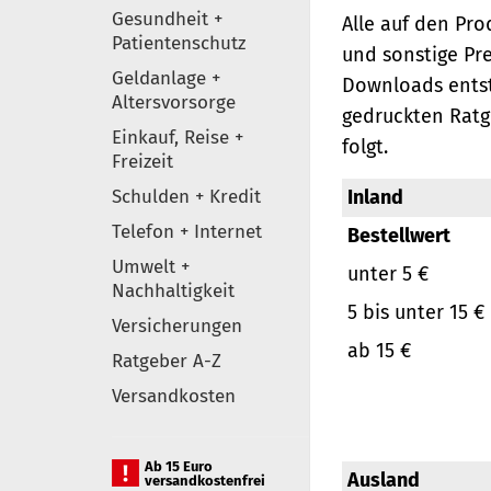
Gesundheit +
Alle auf den Pr
Patientenschutz
und sonstige Pr
Geldanlage +
Downloads entst
Altersvorsorge
gedruckten Ratg
Einkauf, Reise +
folgt.
Freizeit
Schulden + Kredit
Inland
Telefon + Internet
Bestellwert
Umwelt +
unter 5 €
Nachhaltigkeit
5 bis unter 15 €
Versicherungen
ab 15 €
Ratgeber A-Z
Versandkosten
Ab 15 Euro
Ausland
versandkostenfrei