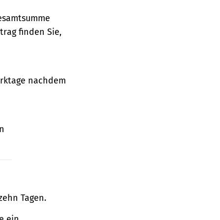
 Gesamtsumme
rag finden Sie,
Werktage nachdem
en
zehn Tagen.
e ein