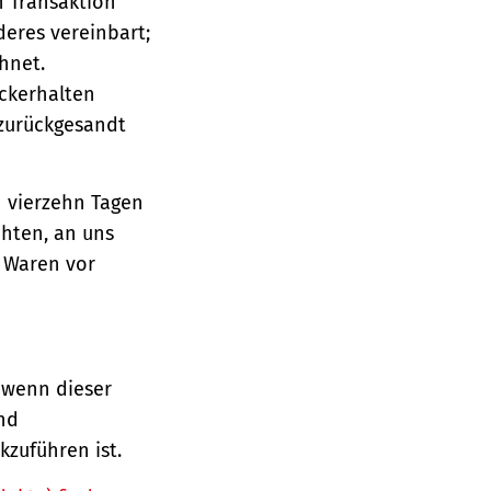
n Transaktion
deres vereinbart;
hnet.
ückerhalten
 zurückgesandt
n vierzehn Tagen
chten, an uns
e Waren vor
 wenn dieser
und
zuführen ist.