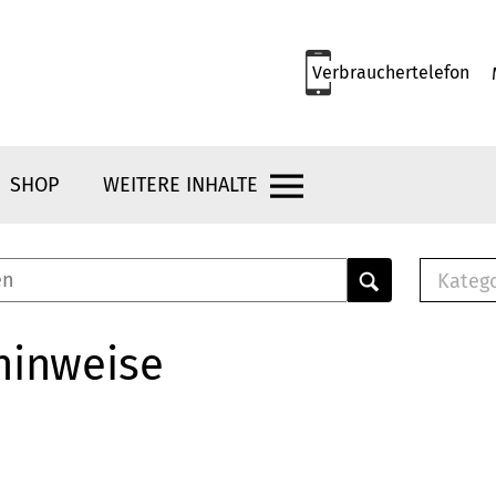
Verbrauchertelefon
SHOP
WEITERE INHALTE
Kateg
E-
Mus
hinweise
E-B
Che
Br
Bu