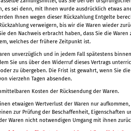
asselbe Zahlungsmittel, das Sie bei der ursprüngliche
, es sei denn, mit Ihnen wurde ausdrücklich etwas an
werden Ihnen wegen dieser Rückzahlung Entgelte berec
Rückzahlung verweigern, bis wir die Waren wieder zur
Sie den Nachweis erbracht haben, dass Sie die Waren
m, welches der frühere Zeitpunkt ist.
aren unverzüglich und in jedem Fall spätestens binne
em Sie uns über den Widerruf dieses Vertrags unterri
der zu übergeben. Die Frist ist gewahrt, wenn Sie di
 von vierzehn Tagen absenden.
unmittelbaren Kosten der Rücksendung der Waren.
einen etwaigen Wertverlust der Waren nur aufkommen,
einen zur Prüfung der Beschaffenheit, Eigenschaften 
der Waren nicht notwendigen Umgang mit ihnen zurück