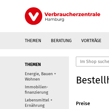
Direkt
zum
Inhalt
THEMEN
BERATUNG
VORTRÄGE
THEMEN
nstaltungen
Energie, Bauen +
Bestell
0
Wohnen
Elemente
Immobilien-
finanzierung
Lebensmittel +
Preise
Ernährung