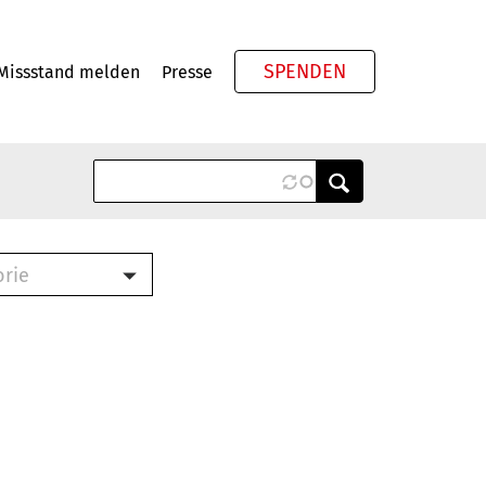
SPENDEN
Missstand melden
Presse
Meta
orie
Book (PDF)
terbrief (RTF)
roschüre (PDF)
cklisten (PDF)
oschüre
ch