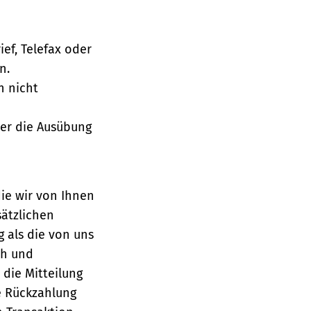
ief, Telefax oder
n.
h nicht
über die Ausübung
die wir von Ihnen
sätzlichen
g als die von uns
ch und
die Mitteilung
se Rückzahlung