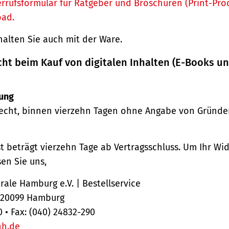
rrufsformular für Ratgeber und Broschüren (Print-Pro
oad.
halten Sie auch mit der Ware.
cht beim Kauf von digitalen Inhalten (E-Books u
ung
echt, binnen vierzehn Tagen ohne Angabe von Gründe
st beträgt vierzehn Tage ab Vertragsschluss. Um Ihr Wi
en Sie uns,
ale Hamburg e.V. | Bestellservice
, 20099 Hamburg
0 • Fax: (040) 24832-290
hh.de