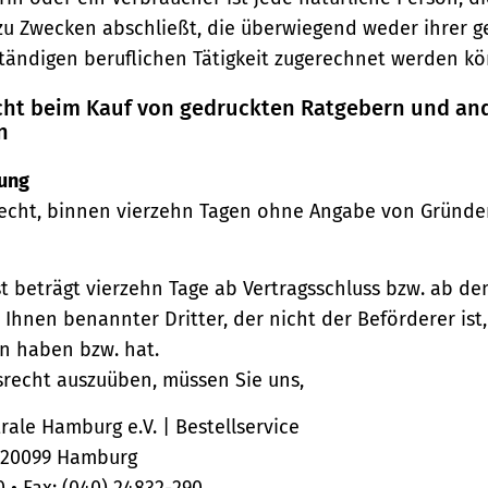
zu Zwecken abschließt, die überwiegend weder ihrer 
ständigen beruflichen Tätigkeit zugerechnet werden kö
echt beim Kauf von gedruckten Ratgebern und an
n
ung
echt, binnen vierzehn Tagen ohne Angabe von Gründe
st beträgt vierzehn Tage ab Vertragsschluss bzw. ab d
 Ihnen benannter Dritter, der nicht der Beförderer ist
n haben bzw. hat.
srecht auszuüben, müssen Sie uns,
ale Hamburg e.V. | Bestellservice
, 20099 Hamburg
0 • Fax: (040) 24832-290