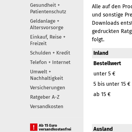
Gesundheit +
Alle auf den Pr
Patientenschutz
und sonstige Pr
Geldanlage +
Downloads entst
Altersvorsorge
gedruckten Ratg
Einkauf, Reise +
folgt.
Freizeit
Schulden + Kredit
Inland
Telefon + Internet
Bestellwert
Umwelt +
unter 5 €
Nachhaltigkeit
5 bis unter 15 €
Versicherungen
ab 15 €
Ratgeber A-Z
Versandkosten
Ab 15 Euro
Ausland
versandkostenfrei