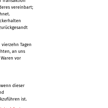
n Transaktion
deres vereinbart;
hnet.
ückerhalten
 zurückgesandt
n vierzehn Tagen
chten, an uns
e Waren vor
 wenn dieser
und
zuführen ist.