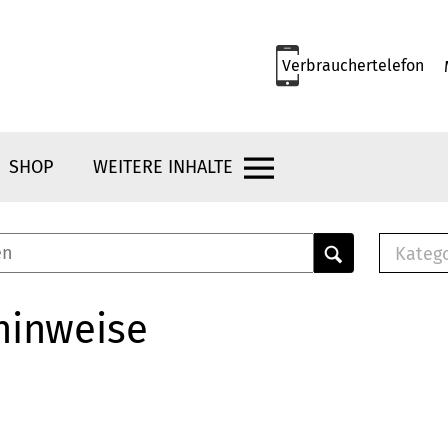
Verbrauchertelefon
SHOP
WEITERE INHALTE
Kateg
E-
Mus
hinweise
E-B
Che
Br
Bu