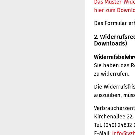
Das Muster-Wide
hier zum Downl
Das Formular er
2. Widerrufsre
Downloads)
Widerrufsbelehr
Sie haben das R
zu widerrufen.
Die Widerrufsfri
auszuüben, müss
Verbraucherzentr
Kirchenallee 22
Tel. (040) 24832 
E-Mail:
info@vz