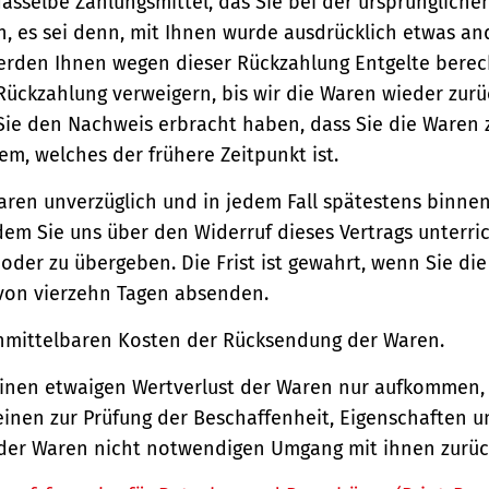
asselbe Zahlungsmittel, das Sie bei der ursprüngliche
, es sei denn, mit Ihnen wurde ausdrücklich etwas an
werden Ihnen wegen dieser Rückzahlung Entgelte berec
Rückzahlung verweigern, bis wir die Waren wieder zur
Sie den Nachweis erbracht haben, dass Sie die Waren
m, welches der frühere Zeitpunkt ist.
aren unverzüglich und in jedem Fall spätestens binne
em Sie uns über den Widerruf dieses Vertrags unterri
der zu übergeben. Die Frist ist gewahrt, wenn Sie di
 von vierzehn Tagen absenden.
unmittelbaren Kosten der Rücksendung der Waren.
einen etwaigen Wertverlust der Waren nur aufkommen,
einen zur Prüfung der Beschaffenheit, Eigenschaften 
der Waren nicht notwendigen Umgang mit ihnen zurück