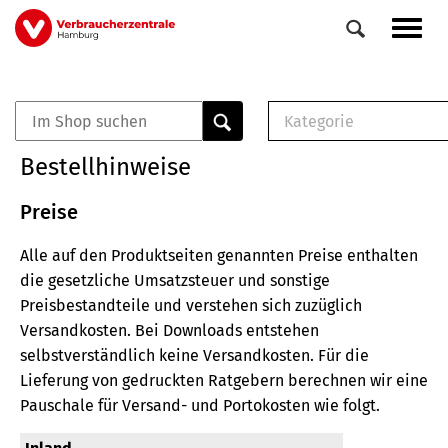
Direkt
Navig
zum
aktiv
Inhalt
Kategorie
0
Veranstaltungen
E-Book (PDF)
Bestellhinweise
Elemente
Musterbrief (RTF)
E-Broschüre (PDF
Preise
Checklisten (PDF)
Alle auf den Produktseiten genannten Preise enthalten
Broschüre
die gesetzliche Umsatzsteuer und sonstige
Buch
Preisbestandteile und verstehen sich zuzüglich
Versandkosten.
Bei Downloads entstehen
selbstverständlich keine Versandkosten.
Für die
Lieferung von gedruckten Ratgebern berechnen wir eine
Pauschale für Versand- und Portokosten wie folgt.