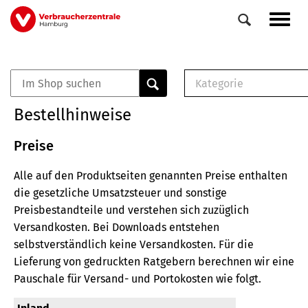
Direkt
Navig
zum
aktiv
Inhalt
Kategorie
0
Veranstaltungen
E-Book (PDF)
Bestellhinweise
Elemente
Musterbrief (RTF)
E-Broschüre (PDF
Preise
Checklisten (PDF)
Alle auf den Produktseiten genannten Preise enthalten
Broschüre
die gesetzliche Umsatzsteuer und sonstige
Buch
Preisbestandteile und verstehen sich zuzüglich
Versandkosten.
Bei Downloads entstehen
selbstverständlich keine Versandkosten.
Für die
Lieferung von gedruckten Ratgebern berechnen wir eine
Pauschale für Versand- und Portokosten wie folgt.