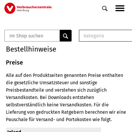
Direkt
Navig
zum
aktiv
Inhalt
Kategorie
0
Veranstaltungen
E-Book (PDF)
Bestellhinweise
Elemente
Musterbrief (RTF)
E-Broschüre (PDF
Preise
Checklisten (PDF)
Alle auf den Produktseiten genannten Preise enthalten
Broschüre
die gesetzliche Umsatzsteuer und sonstige
Buch
Preisbestandteile und verstehen sich zuzüglich
Versandkosten.
Bei Downloads entstehen
selbstverständlich keine Versandkosten.
Für die
Lieferung von gedruckten Ratgebern berechnen wir eine
Pauschale für Versand- und Portokosten wie folgt.