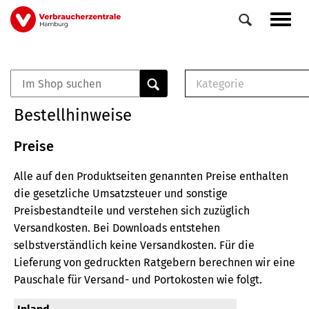
Direkt
Navig
zum
aktiv
Inhalt
Kategorie
0
Veranstaltungen
E-Book (PDF)
Bestellhinweise
Elemente
Musterbrief (RTF)
E-Broschüre (PDF
Preise
Checklisten (PDF)
Alle auf den Produktseiten genannten Preise enthalten
Broschüre
die gesetzliche Umsatzsteuer und sonstige
Buch
Preisbestandteile und verstehen sich zuzüglich
Versandkosten.
Bei Downloads entstehen
selbstverständlich keine Versandkosten.
Für die
Lieferung von gedruckten Ratgebern berechnen wir eine
Pauschale für Versand- und Portokosten wie folgt.