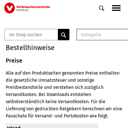
Direkt
Navig
zum
aktiv
Inhalt
Kategorie
0
Veranstaltungen
E-Book (PDF)
Bestellhinweise
Elemente
Musterbrief (RTF)
E-Broschüre (PDF
Preise
Checklisten (PDF)
Alle auf den Produktseiten genannten Preise enthalten
Broschüre
die gesetzliche Umsatzsteuer und sonstige
Buch
Preisbestandteile und verstehen sich zuzüglich
Versandkosten.
Bei Downloads entstehen
selbstverständlich keine Versandkosten.
Für die
Lieferung von gedruckten Ratgebern berechnen wir eine
Pauschale für Versand- und Portokosten wie folgt.