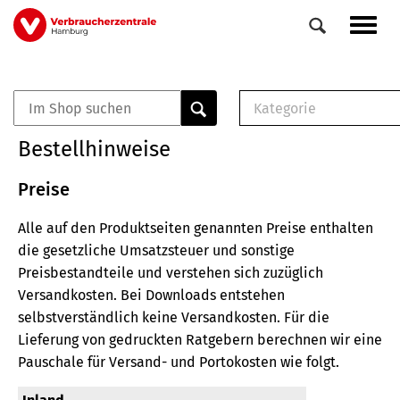
Direkt
Navig
zum
aktiv
Inhalt
Kategorie
0
Veranstaltungen
E-Book (PDF)
Bestellhinweise
Elemente
Musterbrief (RTF)
E-Broschüre (PDF
Preise
Checklisten (PDF)
Alle auf den Produktseiten genannten Preise enthalten
Broschüre
die gesetzliche Umsatzsteuer und sonstige
Buch
Preisbestandteile und verstehen sich zuzüglich
Versandkosten.
Bei Downloads entstehen
selbstverständlich keine Versandkosten.
Für die
Lieferung von gedruckten Ratgebern berechnen wir eine
Pauschale für Versand- und Portokosten wie folgt.