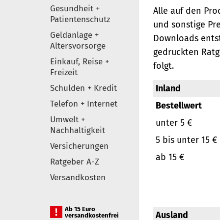
Gesundheit +
Alle auf den Pr
Patientenschutz
und sonstige Pr
Geldanlage +
Downloads entst
Altersvorsorge
gedruckten Ratg
Einkauf, Reise +
folgt.
Freizeit
Schulden + Kredit
Inland
Telefon + Internet
Bestellwert
Umwelt +
unter 5 €
Nachhaltigkeit
5 bis unter 15 €
Versicherungen
ab 15 €
Ratgeber A-Z
Versandkosten
Ab 15 Euro
Ausland
versandkostenfrei