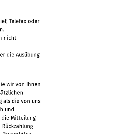
ief, Telefax oder
n.
h nicht
über die Ausübung
die wir von Ihnen
sätzlichen
g als die von uns
ch und
die Mitteilung
se Rückzahlung