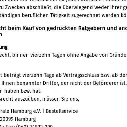
zu Zwecken abschließt, die überwiegend weder ihrer 
ständigen beruflichen Tätigkeit zugerechnet werden kö
echt beim Kauf von gedruckten Ratgebern und an
n
ung
echt, binnen vierzehn Tagen ohne Angabe von Gründe
st beträgt vierzehn Tage ab Vertragsschluss bzw. ab d
 Ihnen benannter Dritter, der nicht der Beförderer ist
n haben bzw. hat.
srecht auszuüben, müssen Sie uns,
ale Hamburg e.V. | Bestellservice
, 20099 Hamburg
0 • Fax: (040) 24832-290