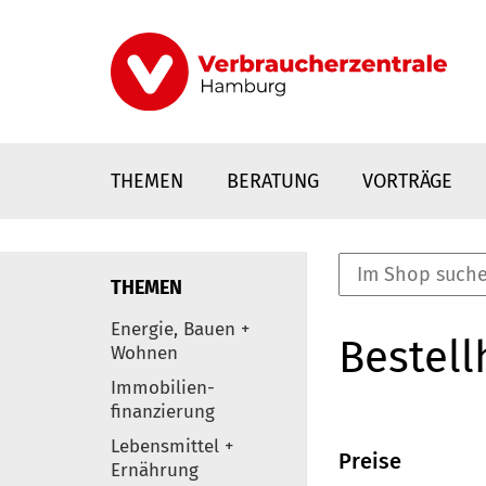
Direkt
zum
Inhalt
THEMEN
BERATUNG
VORTRÄGE
THEMEN
nstaltungen
Energie, Bauen +
Bestell
0
Wohnen
Elemente
Immobilien-
finanzierung
Lebensmittel +
Preise
Ernährung