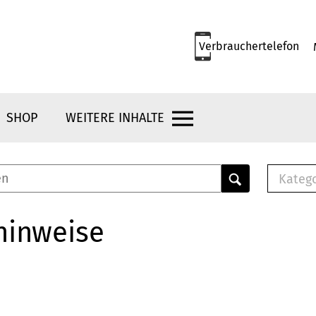
Verbrauchertelefon
SHOP
WEITERE INHALTE
Kateg
E-
Mus
hinweise
E-B
Che
Br
Bu