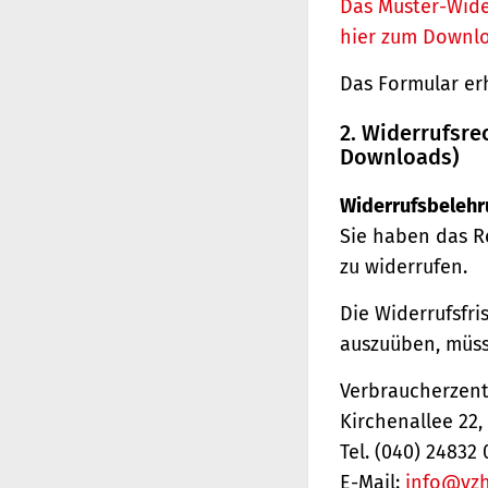
Das Muster-Wide
hier zum Downl
Das Formular er
2. Widerrufsre
Downloads)
Widerrufsbelehr
Sie haben das R
zu widerrufen.
Die Widerrufsfri
auszuüben, müss
Verbraucherzentr
Kirchenallee 22
Tel. (040) 24832 
E-Mail:
info@vz