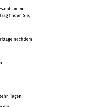
 Gesamtsumme
rag finden Sie,
Werktage nachdem
en
zehn Tagen.
e ein