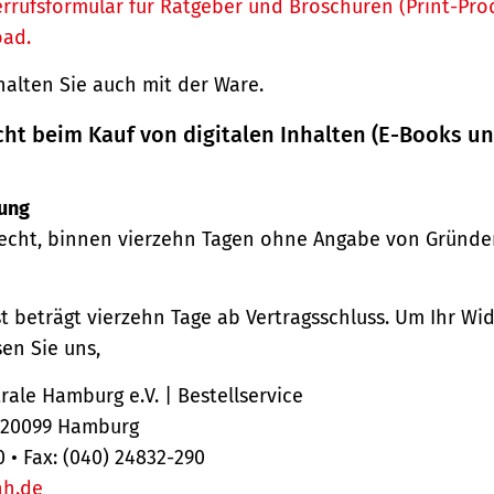
rrufsformular für Ratgeber und Broschüren (Print-Pro
oad.
halten Sie auch mit der Ware.
cht beim Kauf von digitalen Inhalten (E-Books u
ung
echt, binnen vierzehn Tagen ohne Angabe von Gründe
st beträgt vierzehn Tage ab Vertragsschluss. Um Ihr Wi
en Sie uns,
ale Hamburg e.V. | Bestellservice
, 20099 Hamburg
0 • Fax: (040) 24832-290
hh.de