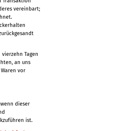
n Transaktion
deres vereinbart;
hnet.
ückerhalten
 zurückgesandt
n vierzehn Tagen
chten, an uns
e Waren vor
 wenn dieser
und
zuführen ist.