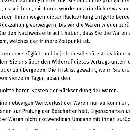
asselbe Zahlungsmittel, das Sie bei der ursprüngliche
, es sei denn, mit Ihnen wurde ausdrücklich etwas an
werden Ihnen wegen dieser Rückzahlung Entgelte berec
Rückzahlung verweigern, bis wir die Waren wieder zur
Sie den Nachweis erbracht haben, dass Sie die Waren
m, welches der frühere Zeitpunkt ist.
aren unverzüglich und in jedem Fall spätestens binne
em Sie uns über den Widerruf dieses Vertrags unterri
der zu übergeben. Die Frist ist gewahrt, wenn Sie di
 von vierzehn Tagen absenden.
unmittelbaren Kosten der Rücksendung der Waren.
einen etwaigen Wertverlust der Waren nur aufkommen,
einen zur Prüfung der Beschaffenheit, Eigenschaften 
der Waren nicht notwendigen Umgang mit ihnen zurück