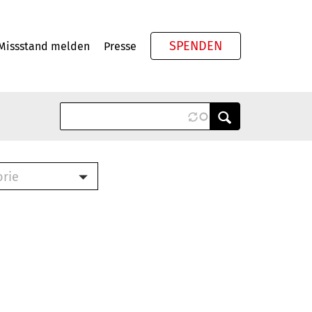
SPENDEN
Missstand melden
Presse
Meta
orie
Book (PDF)
terbrief (RTF)
roschüre (PDF)
cklisten (PDF)
oschüre
ch