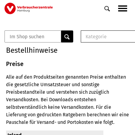
Direkt
Navig
zum
aktiv
Inhalt
Kategorie
0
Veranstaltungen
E-Book (PDF)
Bestellhinweise
Elemente
Musterbrief (RTF)
E-Broschüre (PDF
Preise
Checklisten (PDF)
Alle auf den Produktseiten genannten Preise enthalten
Broschüre
die gesetzliche Umsatzsteuer und sonstige
Buch
Preisbestandteile und verstehen sich zuzüglich
Versandkosten.
Bei Downloads entstehen
selbstverständlich keine Versandkosten.
Für die
Lieferung von gedruckten Ratgebern berechnen wir eine
Pauschale für Versand- und Portokosten wie folgt.