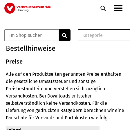
Direkt
Navig
zum
aktiv
Inhalt
Kategorie
0
Veranstaltungen
E-Book (PDF)
Bestellhinweise
Elemente
Musterbrief (RTF)
E-Broschüre (PDF
Preise
Checklisten (PDF)
Alle auf den Produktseiten genannten Preise enthalten
Broschüre
die gesetzliche Umsatzsteuer und sonstige
Buch
Preisbestandteile und verstehen sich zuzüglich
Versandkosten.
Bei Downloads entstehen
selbstverständlich keine Versandkosten.
Für die
Lieferung von gedruckten Ratgebern berechnen wir eine
Pauschale für Versand- und Portokosten wie folgt.