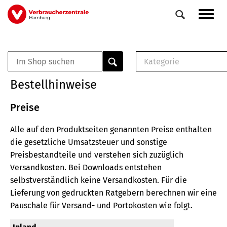
Direkt
Navig
zum
aktiv
Inhalt
Kategorie
0
Veranstaltungen
E-Book (PDF)
Bestellhinweise
Elemente
Musterbrief (RTF)
E-Broschüre (PDF
Preise
Checklisten (PDF)
Alle auf den Produktseiten genannten Preise enthalten
Broschüre
die gesetzliche Umsatzsteuer und sonstige
Buch
Preisbestandteile und verstehen sich zuzüglich
Versandkosten.
Bei Downloads entstehen
selbstverständlich keine Versandkosten.
Für die
Lieferung von gedruckten Ratgebern berechnen wir eine
Pauschale für Versand- und Portokosten wie folgt.