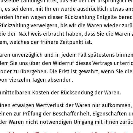
asselbe Zahlungsmittel, das Sie bei der ursprüngliche
, es sei denn, mit Ihnen wurde ausdrücklich etwas an
werden Ihnen wegen dieser Rückzahlung Entgelte berec
Rückzahlung verweigern, bis wir die Waren wieder zur
Sie den Nachweis erbracht haben, dass Sie die Waren
m, welches der frühere Zeitpunkt ist.
aren unverzüglich und in jedem Fall spätestens binne
em Sie uns über den Widerruf dieses Vertrags unterri
der zu übergeben. Die Frist ist gewahrt, wenn Sie di
 von vierzehn Tagen absenden.
unmittelbaren Kosten der Rücksendung der Waren.
einen etwaigen Wertverlust der Waren nur aufkommen,
einen zur Prüfung der Beschaffenheit, Eigenschaften 
der Waren nicht notwendigen Umgang mit ihnen zurück