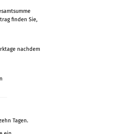
 Gesamtsumme
rag finden Sie,
Werktage nachdem
en
zehn Tagen.
e ein