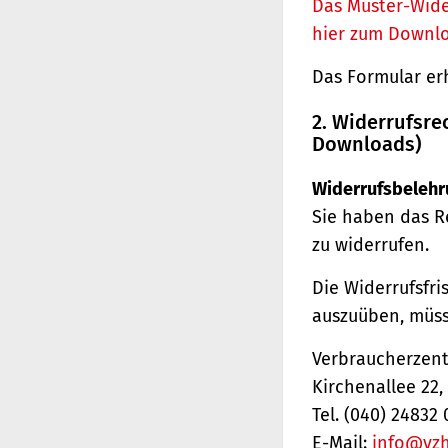
Das Muster-Wide
hier zum Downl
Das Formular er
2. Widerrufsre
Downloads)
Widerrufsbelehr
Sie haben das R
zu widerrufen.
Die Widerrufsfri
auszuüben, müss
Verbraucherzentr
Kirchenallee 22
Tel. (040) 24832 
E-Mail:
info@vz