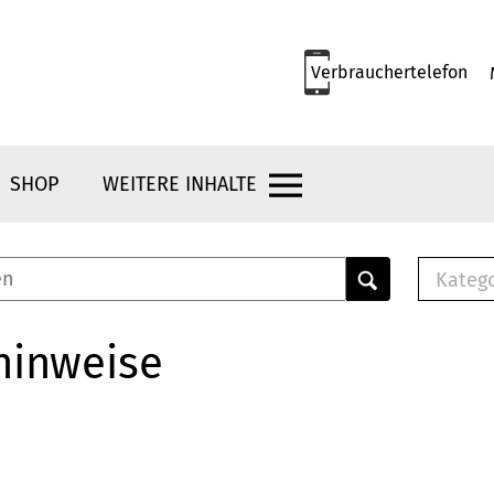
Verbrauchertelefon
SHOP
WEITERE INHALTE
Kateg
E-
Mus
hinweise
E-B
Che
Br
Bu