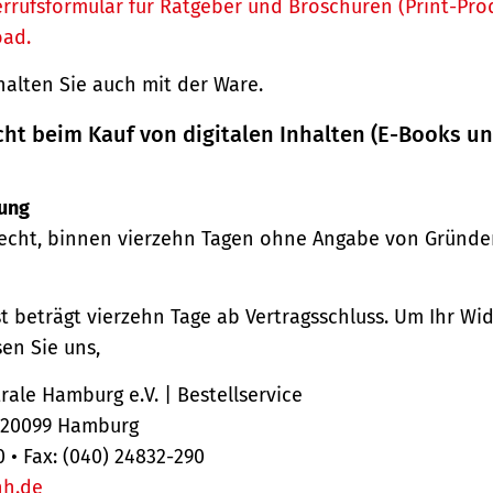
rrufsformular für Ratgeber und Broschüren (Print-Pro
oad.
halten Sie auch mit der Ware.
cht beim Kauf von digitalen Inhalten (E-Books u
ung
echt, binnen vierzehn Tagen ohne Angabe von Gründe
st beträgt vierzehn Tage ab Vertragsschluss. Um Ihr Wi
en Sie uns,
ale Hamburg e.V. | Bestellservice
, 20099 Hamburg
0 • Fax: (040) 24832-290
hh.de