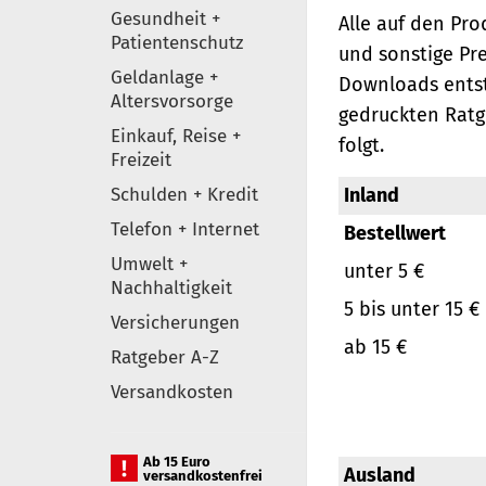
Gesundheit +
Alle auf den Pr
Patientenschutz
und sonstige Pr
Geldanlage +
Downloads entst
Altersvorsorge
gedruckten Ratg
Einkauf, Reise +
folgt.
Freizeit
Schulden + Kredit
Inland
Telefon + Internet
Bestellwert
Umwelt +
unter 5 €
Nachhaltigkeit
5 bis unter 15 €
Versicherungen
ab 15 €
Ratgeber A-Z
Versandkosten
Ab 15 Euro
Ausland
versandkostenfrei