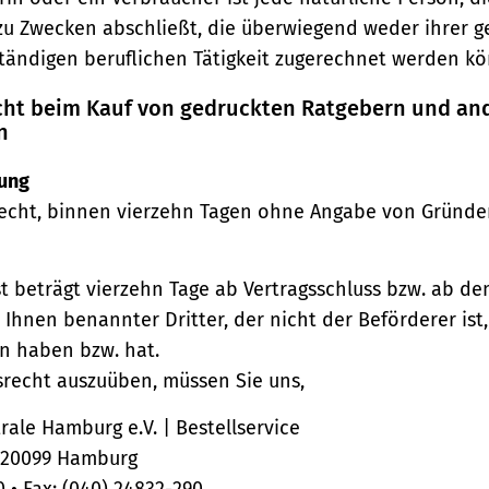
zu Zwecken abschließt, die überwiegend weder ihrer 
ständigen beruflichen Tätigkeit zugerechnet werden kö
echt beim Kauf von gedruckten Ratgebern und an
n
ung
echt, binnen vierzehn Tagen ohne Angabe von Gründe
st beträgt vierzehn Tage ab Vertragsschluss bzw. ab d
 Ihnen benannter Dritter, der nicht der Beförderer ist
n haben bzw. hat.
srecht auszuüben, müssen Sie uns,
ale Hamburg e.V. | Bestellservice
, 20099 Hamburg
0 • Fax: (040) 24832-290