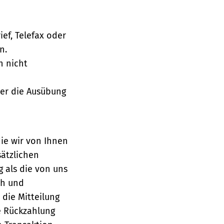
ief, Telefax oder
n.
h nicht
über die Ausübung
die wir von Ihnen
sätzlichen
g als die von uns
ch und
die Mitteilung
se Rückzahlung