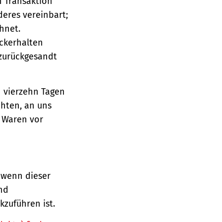
n Transaktion
deres vereinbart;
hnet.
ückerhalten
 zurückgesandt
n vierzehn Tagen
chten, an uns
e Waren vor
 wenn dieser
und
zuführen ist.