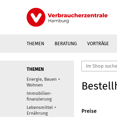
Direkt
zum
Inhalt
THEMEN
BERATUNG
VORTRÄGE
THEMEN
nstaltungen
Energie, Bauen +
Bestell
0
Wohnen
Elemente
Immobilien-
finanzierung
Lebensmittel +
Preise
Ernährung