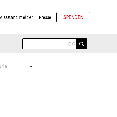
SPENDEN
Missstand melden
Presse
Meta
orie
Book (PDF)
terbrief (RTF)
roschüre (PDF)
cklisten (PDF)
oschüre
ch