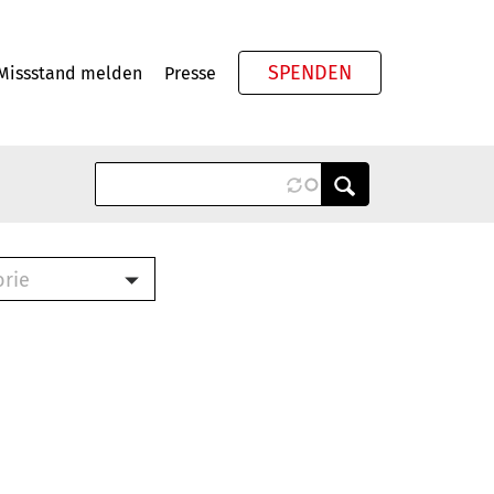
SPENDEN
Missstand melden
Presse
Meta
orie
Book (PDF)
terbrief (RTF)
roschüre (PDF)
cklisten (PDF)
oschüre
ch