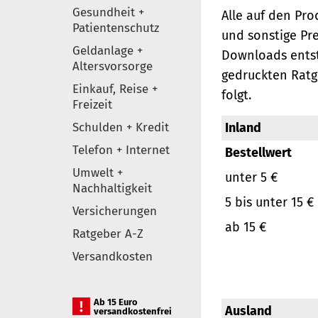
Gesundheit +
Alle auf den Pr
Patientenschutz
und sonstige Pr
Geldanlage +
Downloads entst
Altersvorsorge
gedruckten Ratg
Einkauf, Reise +
folgt.
Freizeit
Schulden + Kredit
Inland
Telefon + Internet
Bestellwert
Umwelt +
unter 5 €
Nachhaltigkeit
5 bis unter 15 €
Versicherungen
ab 15 €
Ratgeber A-Z
Versandkosten
Ab 15 Euro
Ausland
versandkostenfrei