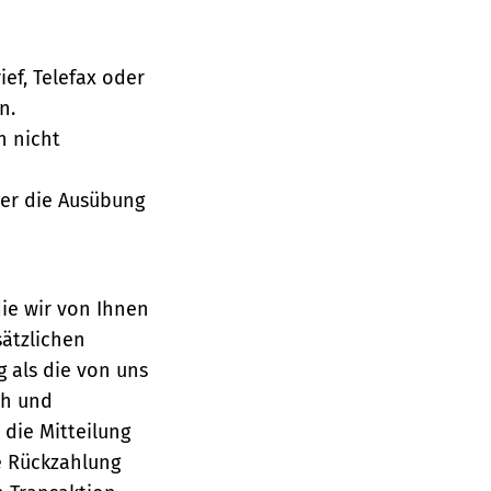
ief, Telefax oder
n.
h nicht
über die Ausübung
die wir von Ihnen
sätzlichen
g als die von uns
ch und
die Mitteilung
se Rückzahlung