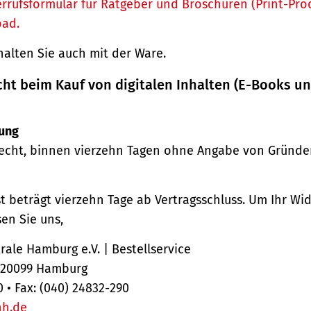
rrufsformular für Ratgeber und Broschüren (Print-Pro
oad.
halten Sie auch mit der Ware.
cht beim Kauf von digitalen Inhalten (E-Books u
ung
echt, binnen vierzehn Tagen ohne Angabe von Gründe
st beträgt vierzehn Tage ab Vertragsschluss. Um Ihr Wi
en Sie uns,
ale Hamburg e.V. | Bestellservice
, 20099 Hamburg
0 • Fax: (040) 24832-290
hh.de