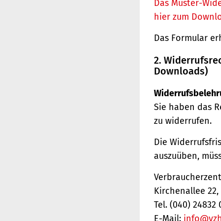
Das Muster-Wide
hier zum Downl
Das Formular er
2. Widerrufsre
Downloads)
Widerrufsbelehr
Sie haben das R
zu widerrufen.
Die Widerrufsfri
auszuüben, müss
Verbraucherzentr
Kirchenallee 22
Tel. (040) 24832 
E-Mail:
info@vz