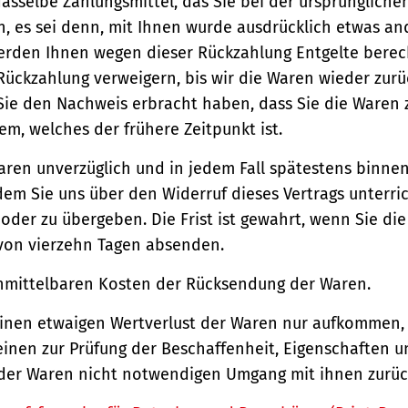
asselbe Zahlungsmittel, das Sie bei der ursprüngliche
, es sei denn, mit Ihnen wurde ausdrücklich etwas an
werden Ihnen wegen dieser Rückzahlung Entgelte berec
Rückzahlung verweigern, bis wir die Waren wieder zur
Sie den Nachweis erbracht haben, dass Sie die Waren
m, welches der frühere Zeitpunkt ist.
aren unverzüglich und in jedem Fall spätestens binne
em Sie uns über den Widerruf dieses Vertrags unterri
der zu übergeben. Die Frist ist gewahrt, wenn Sie di
 von vierzehn Tagen absenden.
unmittelbaren Kosten der Rücksendung der Waren.
einen etwaigen Wertverlust der Waren nur aufkommen,
einen zur Prüfung der Beschaffenheit, Eigenschaften 
der Waren nicht notwendigen Umgang mit ihnen zurück