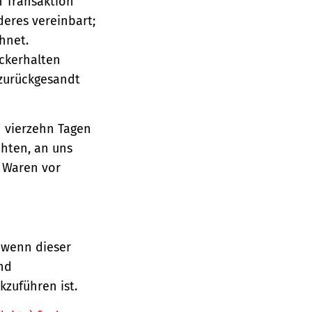
n Transaktion
deres vereinbart;
hnet.
ückerhalten
 zurückgesandt
n vierzehn Tagen
chten, an uns
e Waren vor
 wenn dieser
und
zuführen ist.