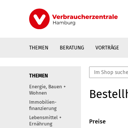
Direkt
zum
Inhalt
THEMEN
BERATUNG
VORTRÄGE
THEMEN
nstaltungen
Energie, Bauen +
Bestell
0
Wohnen
Elemente
Immobilien-
finanzierung
Lebensmittel +
Preise
Ernährung