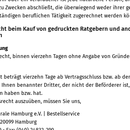
zu Zwecken abschließt, die überwiegend weder ihrer 
ständigen beruflichen Tätigkeit zugerechnet werden kö
echt beim Kauf von gedruckten Ratgebern und an
n
ung
echt, binnen vierzehn Tagen ohne Angabe von Gründe
st beträgt vierzehn Tage ab Vertragsschluss bzw. ab d
 Ihnen benannter Dritter, der nicht der Beförderer ist
n haben bzw. hat.
srecht auszuüben, müssen Sie uns,
ale Hamburg e.V. | Bestellservice
, 20099 Hamburg
0 • Fax: (040) 24832-290