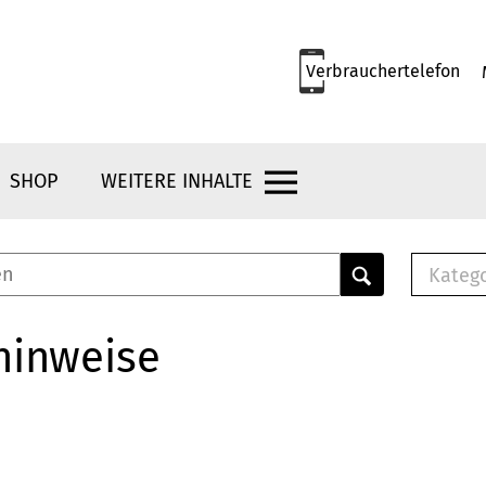
Verbrauchertelefon
SHOP
WEITERE INHALTE
Kateg
E-
Mus
hinweise
E-B
Che
Br
Bu