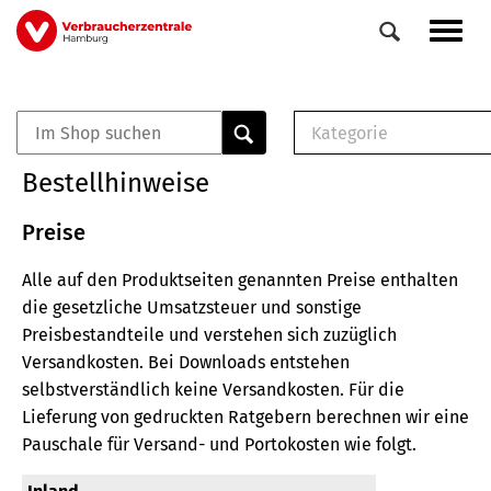
Direkt
Navig
zum
aktiv
Inhalt
Kategorie
0
Veranstaltungen
E-Book (PDF)
Bestellhinweise
Elemente
Musterbrief (RTF)
E-Broschüre (PDF
Preise
Checklisten (PDF)
Alle auf den Produktseiten genannten Preise enthalten
Broschüre
die gesetzliche Umsatzsteuer und sonstige
Buch
Preisbestandteile und verstehen sich zuzüglich
Versandkosten.
Bei Downloads entstehen
selbstverständlich keine Versandkosten.
Für die
Lieferung von gedruckten Ratgebern berechnen wir eine
Pauschale für Versand- und Portokosten wie folgt.