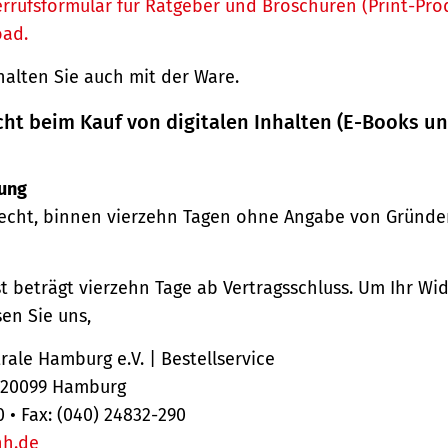
rrufsformular für Ratgeber und Broschüren (Print-Pro
oad.
halten Sie auch mit der Ware.
cht beim Kauf von digitalen Inhalten (E-Books u
ung
echt, binnen vierzehn Tagen ohne Angabe von Gründe
st beträgt vierzehn Tage ab Vertragsschluss. Um Ihr Wi
en Sie uns,
ale Hamburg e.V. | Bestellservice
, 20099 Hamburg
0 • Fax: (040) 24832-290
hh.de