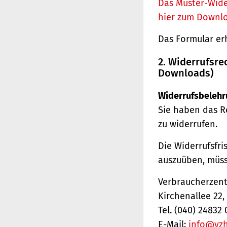
Das Muster-Wide
hier zum Downl
Das Formular er
2. Widerrufsre
Downloads)
Widerrufsbelehr
Sie haben das R
zu widerrufen.
Die Widerrufsfri
auszuüben, müss
Verbraucherzentr
Kirchenallee 22
Tel. (040) 24832 
E-Mail:
info@vz