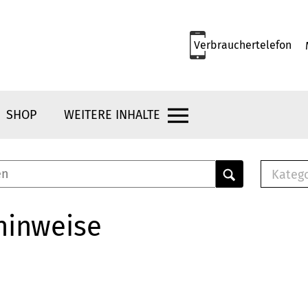
Verbrauchertelefon
SHOP
WEITERE INHALTE
Kateg
E-
Mus
hinweise
E-B
Che
Br
Bu