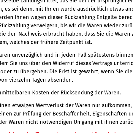
asselbe Zahlungsmittel, das Sie bei der ursprüngliche
, es sei denn, mit Ihnen wurde ausdrücklich etwas an
werden Ihnen wegen dieser Rückzahlung Entgelte berec
Rückzahlung verweigern, bis wir die Waren wieder zur
Sie den Nachweis erbracht haben, dass Sie die Waren
m, welches der frühere Zeitpunkt ist.
aren unverzüglich und in jedem Fall spätestens binne
em Sie uns über den Widerruf dieses Vertrags unterri
der zu übergeben. Die Frist ist gewahrt, wenn Sie di
 von vierzehn Tagen absenden.
unmittelbaren Kosten der Rücksendung der Waren.
einen etwaigen Wertverlust der Waren nur aufkommen,
einen zur Prüfung der Beschaffenheit, Eigenschaften 
der Waren nicht notwendigen Umgang mit ihnen zurück