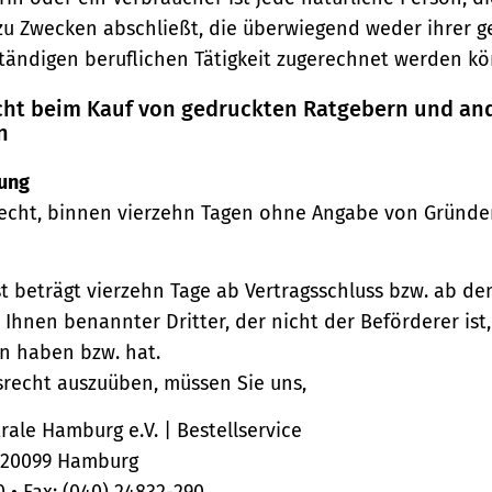
zu Zwecken abschließt, die überwiegend weder ihrer 
ständigen beruflichen Tätigkeit zugerechnet werden kö
echt beim Kauf von gedruckten Ratgebern und an
n
ung
echt, binnen vierzehn Tagen ohne Angabe von Gründe
st beträgt vierzehn Tage ab Vertragsschluss bzw. ab d
 Ihnen benannter Dritter, der nicht der Beförderer ist
n haben bzw. hat.
srecht auszuüben, müssen Sie uns,
ale Hamburg e.V. | Bestellservice
, 20099 Hamburg
0 • Fax: (040) 24832-290