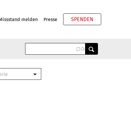
SPENDEN
Missstand melden
Presse
Meta
orie
Book (PDF)
terbrief (RTF)
roschüre (PDF)
cklisten (PDF)
oschüre
ch