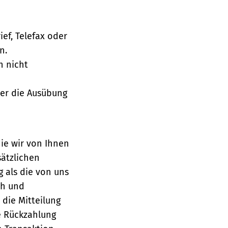
ief, Telefax oder
n.
h nicht
über die Ausübung
die wir von Ihnen
sätzlichen
g als die von uns
ch und
die Mitteilung
se Rückzahlung