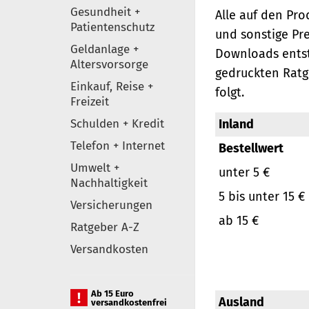
Gesundheit +
Alle auf den Pr
Patientenschutz
und sonstige Pr
Geldanlage +
Downloads entst
Altersvorsorge
gedruckten Ratg
Einkauf, Reise +
folgt.
Freizeit
Schulden + Kredit
Inland
Telefon + Internet
Bestellwert
Umwelt +
unter 5 €
Nachhaltigkeit
5 bis unter 15 €
Versicherungen
ab 15 €
Ratgeber A-Z
Versandkosten
Ab 15 Euro
Ausland
versandkostenfrei