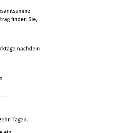
 Gesamtsumme
rag finden Sie,
Werktage nachdem
en
zehn Tagen.
e ein