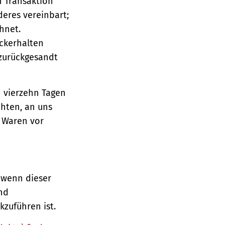
n Transaktion
deres vereinbart;
hnet.
ückerhalten
 zurückgesandt
n vierzehn Tagen
chten, an uns
e Waren vor
 wenn dieser
und
zuführen ist.