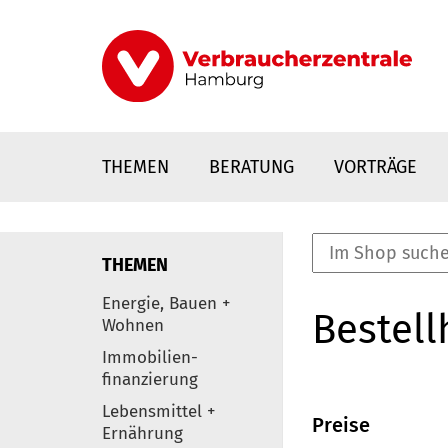
Direkt
zum
Inhalt
THEMEN
BERATUNG
VORTRÄGE
THEMEN
nstaltungen
Energie, Bauen +
Bestell
0
Wohnen
Elemente
Immobilien-
finanzierung
Lebensmittel +
Preise
Ernährung