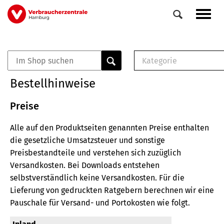
Direkt
Navig
zum
aktiv
Inhalt
Kategorie
0
Veranstaltungen
E-Book (PDF)
Bestellhinweise
Elemente
Musterbrief (RTF)
E-Broschüre (PDF
Preise
Checklisten (PDF)
Alle auf den Produktseiten genannten Preise enthalten
Broschüre
die gesetzliche Umsatzsteuer und sonstige
Buch
Preisbestandteile und verstehen sich zuzüglich
Versandkosten.
Bei Downloads entstehen
selbstverständlich keine Versandkosten.
Für die
Lieferung von gedruckten Ratgebern berechnen wir eine
Pauschale für Versand- und Portokosten wie folgt.