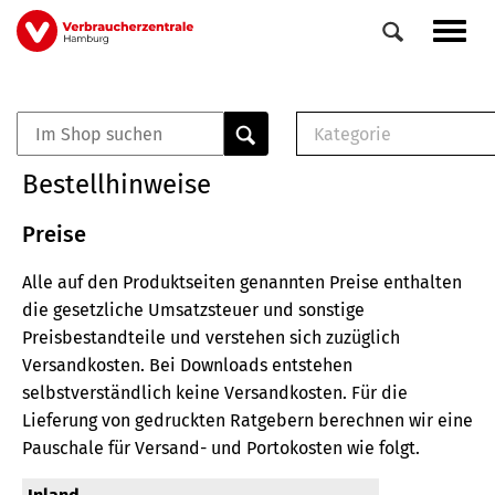
Direkt
Navig
zum
aktiv
Inhalt
Kategorie
0
Veranstaltungen
E-Book (PDF)
Bestellhinweise
Elemente
Musterbrief (RTF)
E-Broschüre (PDF
Preise
Checklisten (PDF)
Alle auf den Produktseiten genannten Preise enthalten
Broschüre
die gesetzliche Umsatzsteuer und sonstige
Buch
Preisbestandteile und verstehen sich zuzüglich
Versandkosten.
Bei Downloads entstehen
selbstverständlich keine Versandkosten.
Für die
Lieferung von gedruckten Ratgebern berechnen wir eine
Pauschale für Versand- und Portokosten wie folgt.