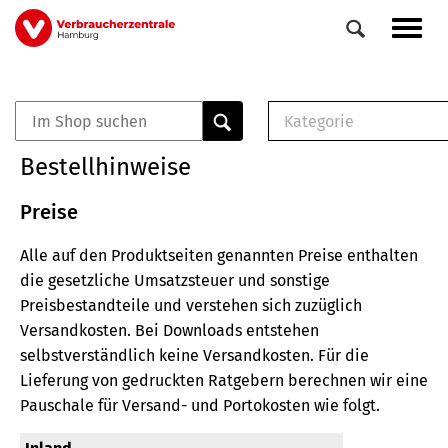
Direkt
Navig
zum
aktiv
Inhalt
Kategorie
0
Veranstaltungen
E-Book (PDF)
Bestellhinweise
Elemente
Musterbrief (RTF)
E-Broschüre (PDF
Preise
Checklisten (PDF)
Alle auf den Produktseiten genannten Preise enthalten
Broschüre
die gesetzliche Umsatzsteuer und sonstige
Buch
Preisbestandteile und verstehen sich zuzüglich
Versandkosten.
Bei Downloads entstehen
selbstverständlich keine Versandkosten.
Für die
Lieferung von gedruckten Ratgebern berechnen wir eine
Pauschale für Versand- und Portokosten wie folgt.