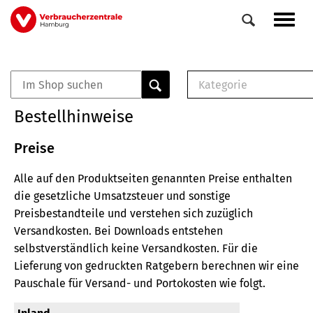
Direkt
Navig
zum
aktiv
Inhalt
Kategorie
0
Veranstaltungen
E-Book (PDF)
Bestellhinweise
Elemente
Musterbrief (RTF)
E-Broschüre (PDF
Preise
Checklisten (PDF)
Alle auf den Produktseiten genannten Preise enthalten
Broschüre
die gesetzliche Umsatzsteuer und sonstige
Buch
Preisbestandteile und verstehen sich zuzüglich
Versandkosten.
Bei Downloads entstehen
selbstverständlich keine Versandkosten.
Für die
Lieferung von gedruckten Ratgebern berechnen wir eine
Pauschale für Versand- und Portokosten wie folgt.