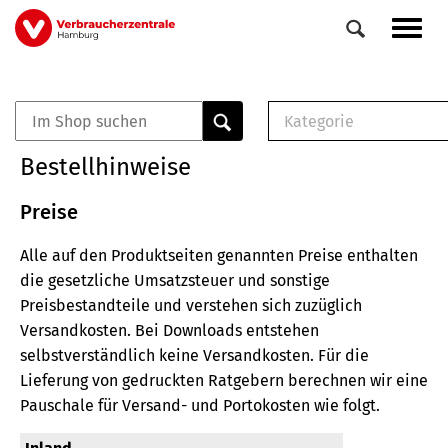
Direkt
Navig
zum
aktiv
Inhalt
Kategorie
0
Veranstaltungen
E-Book (PDF)
Bestellhinweise
Elemente
Musterbrief (RTF)
E-Broschüre (PDF
Preise
Checklisten (PDF)
Alle auf den Produktseiten genannten Preise enthalten
Broschüre
die gesetzliche Umsatzsteuer und sonstige
Buch
Preisbestandteile und verstehen sich zuzüglich
Versandkosten.
Bei Downloads entstehen
selbstverständlich keine Versandkosten.
Für die
Lieferung von gedruckten Ratgebern berechnen wir eine
Pauschale für Versand- und Portokosten wie folgt.